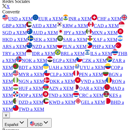
Redes Sociales
X
Convertir
USD a XEM
EUR a XEM
INR a XEM
CHF a XEM
GBP a XEM
AED a XEM
KRW a XEM
CAD a XEM
SGD a XEM
AUD a XEM
JPY a XEM
MXN a XEM
HKD a XEM
SEK a XEM
SAR a XEM
XAF a XEM
ARS a XEM
NZD a XEM
PLN a XEM
PHP a XEM
TRY a XEM
IDR a XEM
BRL a XEM
ILS a XEM
THB
a XEM
NOK a XEM
EGP a XEM
CZK a XEM
ZAR a
XEM
BDT a XEM
UAH a XEM
UYU a XEM
COP a
XEM
MYR a XEM
CLP a XEM
PEN a XEM
BGN a
XEM
NGN a XEM
DKK a XEM
VND a XEM
RON a
XEM
HUF a XEM
AZN a XEM
QAR a XEM
MAD a
XEM
DOP a XEM
TND a XEM
CRC a XEM
KES a
XEM
DZD a XEM
KWD a XEM
GEL a XEM
BHD a
XEM
TWD a XEM
∨
Español
USD