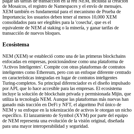
pagar las tarifas de transacción en la red NEM, incluida la creación
de Mosaicos, el registro de Namespaces y el envío de mensajes.
XEM también es fundamental para el mecanismo de Prueba de
Importancia; los usuarios deben tener al menos 10,000 XEM
consolidados para ser elegibles para la 'cosecha', que es el
equivalente de NEM al staking o la minería, y ganar tarifas de
transacción de nuevos bloques.
Ecosistema
NEM (XEM) se estableció como una de las primeras blockchains
enfocadas en empresas, posicionándose como una plataforma de
'Activos Inteligentes'. Compite con otras plataformas de contratos
inteligentes como Ethereum, pero con un enfoque diferente centrado
en características integradas en lugar de contratos inteligentes
Turing-completos. Su principal diferenciador es el diseño impulsado
por API, que lo hace accesible para las empresas. El ecosistema
incluye la solución de blockchain privada y permisionada Mijin, que
utiliza la tecnología NEM. Aunque las plataformas más nuevas han
ganado más tracción en DeFi y NFT, el algoritmo PoI único de
NEM y su enfoque en la tokenización de activos le otorgan un nicho
específico. El lanzamiento de Symbol (XYM) por parte del equipo
de NEM representa una evolución de la visión original, diseñada
para una mayor interoperabilidad y seguridad.