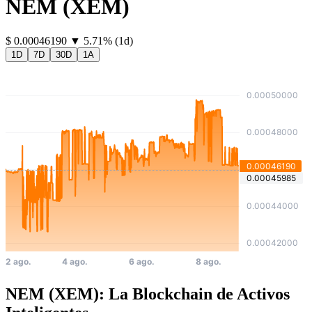
NEM
(
XEM
)
⁦$⁩ 0.00046190
▼
5.71
%
(1d)
1D
7D
30D
1A
NEM (XEM): La Blockchain de Activos