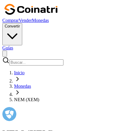
Comprar
Vender
Monedas
Convertir
Guías
Inicio
Monedas
NEM (XEM)