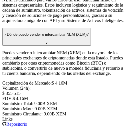
sistemas empresariales. Estos incluyen logística y seguimiento de la
cadena de suministro, tokenización de activos, sistemas de votación
y creación de soluciones de pago personalizadas, gracias a su
arquitectura amigable con API y su Sistema de Activos Inteligentes.
¿Dónde puedo vender o intercambiar NEM (XEM)?
∨
Puedes vender o intercambiar NEM (XEM) en la mayoría de los
principales exchanges de criptomonedas donde está listado. Puedes
cambiarlo por otras criptomonedas como Bitcoin (BTC) o
stablecoins, o convertirlo de nuevo a moneda fiduciaria y retirarlo a
tu cuenta bancaria, dependiendo de las ofertas del exchange.
Capitalización de Mercado
:
⁦$⁩ 4.16M
Volumen (24h)
:
⁦$⁩ 355 515
FDV
:
⁦$⁩ 4.16M
Suministro Total
:
⁦⁩ 9.00B XEM
Suministro Máx.
:
⁦⁩ 9.00B XEM
Suministro Circulante
:
⁦⁩ 9.00B XEM
Links
Repositorio