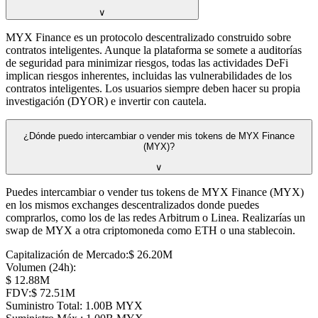
∨
MYX Finance es un protocolo descentralizado construido sobre
contratos inteligentes. Aunque la plataforma se somete a auditorías
de seguridad para minimizar riesgos, todas las actividades DeFi
implican riesgos inherentes, incluidas las vulnerabilidades de los
contratos inteligentes. Los usuarios siempre deben hacer su propia
investigación (DYOR) e invertir con cautela.
¿Dónde puedo intercambiar o vender mis tokens de MYX Finance
(MYX)?
∨
Puedes intercambiar o vender tus tokens de MYX Finance (MYX)
en los mismos exchanges descentralizados donde puedes
comprarlos, como los de las redes Arbitrum o Linea. Realizarías un
swap de MYX a otra criptomoneda como ETH o una stablecoin.
Capitalización de Mercado
:
⁦$⁩ 26.20M
Volumen (24h)
:
⁦$⁩ 12.88M
FDV
:
⁦$⁩ 72.51M
Suministro Total
:
⁦⁩ 1.00B MYX