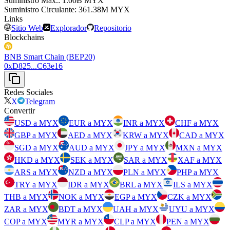
Suministro Máx.
:
⁦⁩ 1.00B MYX
Suministro Circulante
:
⁦⁩ 361.38M MYX
Links
Sitio Web
Explorador
Repositorio
Blockchains
BNB Smart Chain (BEP20)
0xD825...C63e16
Redes Sociales
X
Telegram
Convertir
USD a MYX
EUR a MYX
INR a MYX
CHF a MYX
GBP a MYX
AED a MYX
KRW a MYX
CAD a MYX
SGD a MYX
AUD a MYX
JPY a MYX
MXN a MYX
HKD a MYX
SEK a MYX
SAR a MYX
XAF a MYX
ARS a MYX
NZD a MYX
PLN a MYX
PHP a MYX
TRY a MYX
IDR a MYX
BRL a MYX
ILS a MYX
THB a MYX
NOK a MYX
EGP a MYX
CZK a MYX
ZAR a MYX
BDT a MYX
UAH a MYX
UYU a MYX
COP a MYX
MYR a MYX
CLP a MYX
PEN a MYX