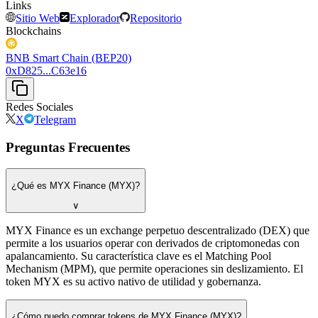
Links
Sitio Web
Explorador
Repositorio
Blockchains
BNB Smart Chain (BEP20)
0xD825...C63e16
Redes Sociales
X
Telegram
Preguntas Frecuentes
¿Qué es MYX Finance (MYX)?
∨
MYX Finance es un exchange perpetuo descentralizado (DEX) que
permite a los usuarios operar con derivados de criptomonedas con
apalancamiento. Su característica clave es el Matching Pool
Mechanism (MPM), que permite operaciones sin deslizamiento. El
token MYX es su activo nativo de utilidad y gobernanza.
¿Cómo puedo comprar tokens de MYX Finance (MYX)?