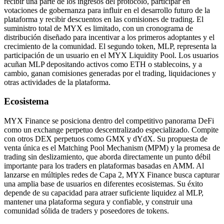
recibir una parte de los ingresos del protocolo, participar en
votaciones de gobernanza para influir en el desarrollo futuro de la
plataforma y recibir descuentos en las comisiones de trading. El
suministro total de MYX es limitado, con un cronograma de
distribución diseñado para incentivar a los primeros adoptantes y el
crecimiento de la comunidad. El segundo token, MLP, representa la
participación de un usuario en el MYX Liquidity Pool. Los usuarios
acuñan MLP depositando activos como ETH o stablecoins, y a
cambio, ganan comisiones generadas por el trading, liquidaciones y
otras actividades de la plataforma.
Ecosistema
MYX Finance se posiciona dentro del competitivo panorama DeFi
como un exchange perpetuo descentralizado especializado. Compite
con otros DEX perpetuos como GMX y dYdX. Su propuesta de
venta única es el Matching Pool Mechanism (MPM) y la promesa de
trading sin deslizamiento, que aborda directamente un punto débil
importante para los traders en plataformas basadas en AMM. Al
lanzarse en múltiples redes de Capa 2, MYX Finance busca capturar
una amplia base de usuarios en diferentes ecosistemas. Su éxito
depende de su capacidad para atraer suficiente liquidez al MLP,
mantener una plataforma segura y confiable, y construir una
comunidad sólida de traders y poseedores de tokens.