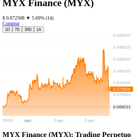
MYX Finance
(
MYX
)
⁦$⁩ 0.072508
▼
5.69
%
(1d)
Comprar
1D
7D
30D
1A
MYX Finance (MYX): Trading Perpetuo