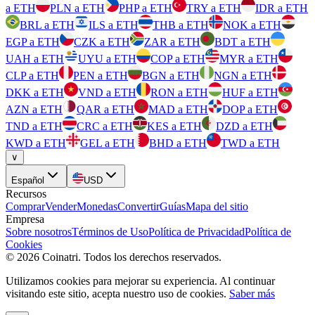
a ETH
PLN a ETH
PHP a ETH
TRY a ETH
IDR a ETH
BRL a ETH
ILS a ETH
THB a ETH
NOK a ETH
EGP a ETH
CZK a ETH
ZAR a ETH
BDT a ETH
UAH a ETH
UYU a ETH
COP a ETH
MYR a ETH
CLP a ETH
PEN a ETH
BGN a ETH
NGN a ETH
DKK a ETH
VND a ETH
RON a ETH
HUF a ETH
AZN a ETH
QAR a ETH
MAD a ETH
DOP a ETH
TND a ETH
CRC a ETH
KES a ETH
DZD a ETH
KWD a ETH
GEL a ETH
BHD a ETH
TWD a ETH
∨
Español
USD
Recursos
Comprar
Vender
Monedas
Convertir
Guías
Mapa del sitio
Empresa
Sobre nosotros
Términos de Uso
Política de Privacidad
Política de
Cookies
©
2026
Coinatri
.
Todos los derechos reservados.
Utilizamos cookies para mejorar su experiencia. Al continuar
visitando este sitio, acepta nuestro uso de cookies.
Saber más