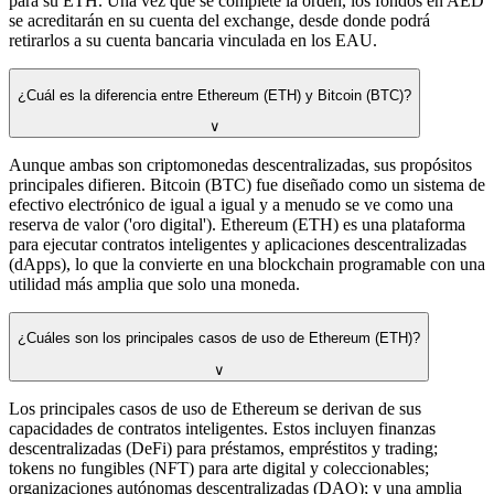
para su ETH. Una vez que se complete la orden, los fondos en AED
se acreditarán en su cuenta del exchange, desde donde podrá
retirarlos a su cuenta bancaria vinculada en los EAU.
¿Cuál es la diferencia entre Ethereum (ETH) y Bitcoin (BTC)?
∨
Aunque ambas son criptomonedas descentralizadas, sus propósitos
principales difieren. Bitcoin (BTC) fue diseñado como un sistema de
efectivo electrónico de igual a igual y a menudo se ve como una
reserva de valor ('oro digital'). Ethereum (ETH) es una plataforma
para ejecutar contratos inteligentes y aplicaciones descentralizadas
(dApps), lo que la convierte en una blockchain programable con una
utilidad más amplia que solo una moneda.
¿Cuáles son los principales casos de uso de Ethereum (ETH)?
∨
Los principales casos de uso de Ethereum se derivan de sus
capacidades de contratos inteligentes. Estos incluyen finanzas
descentralizadas (DeFi) para préstamos, empréstitos y trading;
tokens no fungibles (NFT) para arte digital y coleccionables;
organizaciones autónomas descentralizadas (DAO); y una amplia