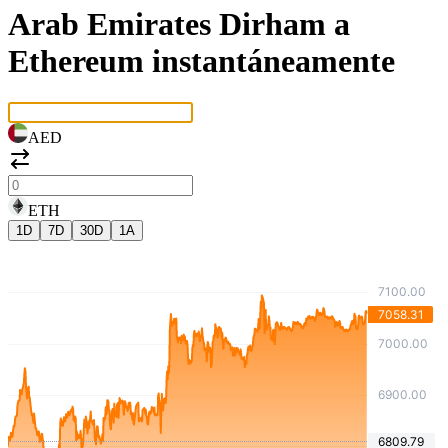
Arab Emirates Dirham a
Ethereum instantáneamente
AED
ETH
1D
7D
30D
1A