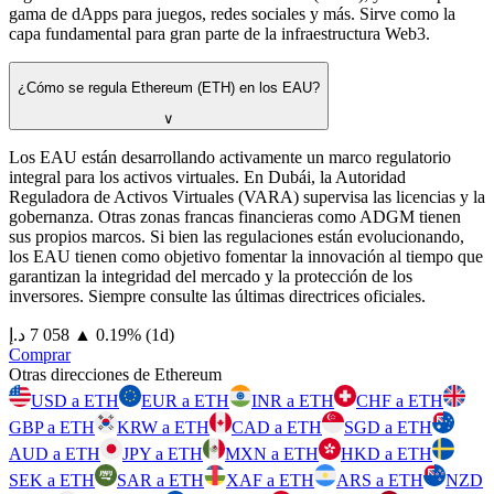
gama de dApps para juegos, redes sociales y más. Sirve como la
capa fundamental para gran parte de la infraestructura Web3.
¿Cómo se regula Ethereum (ETH) en los EAU?
∨
Los EAU están desarrollando activamente un marco regulatorio
integral para los activos virtuales. En Dubái, la Autoridad
Reguladora de Activos Virtuales (VARA) supervisa las licencias y la
gobernanza. Otras zonas francas financieras como ADGM tienen
sus propios marcos. Si bien las regulaciones están evolucionando,
los EAU tienen como objetivo fomentar la innovación al tiempo que
garantizan la integridad del mercado y la protección de los
inversores. Siempre consulte las últimas directrices oficiales.
⁦د.إ⁩ 7 058
▲
0.19
%
(1d)
Comprar
Otras direcciones de Ethereum
USD a ETH
EUR a ETH
INR a ETH
CHF a ETH
GBP a ETH
KRW a ETH
CAD a ETH
SGD a ETH
AUD a ETH
JPY a ETH
MXN a ETH
HKD a ETH
SEK a ETH
SAR a ETH
XAF a ETH
ARS a ETH
NZD