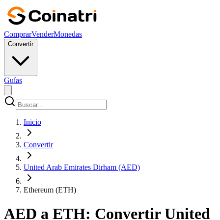
Comprar
Vender
Monedas
Convertir
Guías
Inicio
Convertir
United Arab Emirates Dirham (AED)
Ethereum (ETH)
AED a ETH: Convertir United