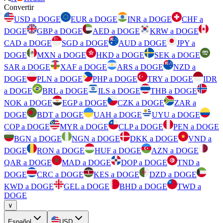
Convertir
USD a DOGE
EUR a DOGE
INR a DOGE
CHF a
DOGE
GBP a DOGE
AED a DOGE
KRW a DOGE
CAD a DOGE
SGD a DOGE
AUD a DOGE
JPY a
DOGE
MXN a DOGE
HKD a DOGE
SEK a DOGE
SAR a DOGE
XAF a DOGE
ARS a DOGE
NZD a
DOGE
PLN a DOGE
PHP a DOGE
TRY a DOGE
IDR
a DOGE
BRL a DOGE
ILS a DOGE
THB a DOGE
NOK a DOGE
EGP a DOGE
CZK a DOGE
ZAR a
DOGE
BDT a DOGE
UAH a DOGE
UYU a DOGE
COP a DOGE
MYR a DOGE
CLP a DOGE
PEN a DOGE
BGN a DOGE
NGN a DOGE
DKK a DOGE
VND a
DOGE
RON a DOGE
HUF a DOGE
AZN a DOGE
QAR a DOGE
MAD a DOGE
DOP a DOGE
TND a
DOGE
CRC a DOGE
KES a DOGE
DZD a DOGE
KWD a DOGE
GEL a DOGE
BHD a DOGE
TWD a
DOGE
∨
Español
USD