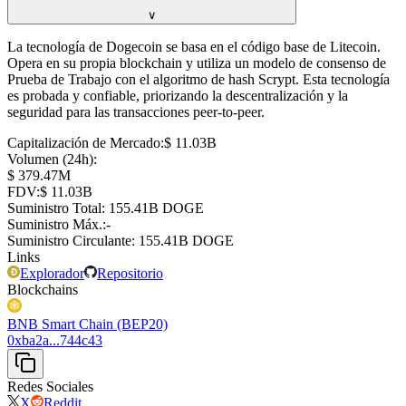
∨
La tecnología de Dogecoin se basa en el código base de Litecoin.
Opera en su propia blockchain y utiliza un modelo de consenso de
Prueba de Trabajo con el algoritmo de hash Scrypt. Esta tecnología
es probada y confiable, priorizando la descentralización y la
seguridad para las transacciones peer-to-peer.
Capitalización de Mercado
:
⁦$⁩ 11.03B
Volumen (24h)
:
⁦$⁩ 379.47M
FDV
:
⁦$⁩ 11.03B
Suministro Total
:
⁦⁩ 155.41B DOGE
Suministro Máx.
:
-
Suministro Circulante
:
⁦⁩ 155.41B DOGE
Links
Explorador
Repositorio
Blockchains
BNB Smart Chain (BEP20)
0xba2a...744c43
Redes Sociales
X
Reddit