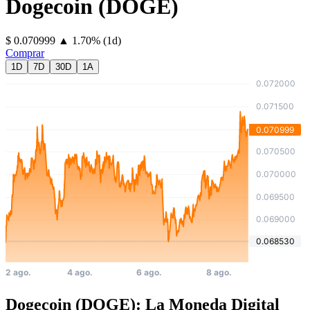
Dogecoin
(
DOGE
)
⁦$⁩ 0.070999
▲
1.70
%
(1d)
Comprar
1D
7D
30D
1A
Dogecoin (DOGE): La Moneda Digital