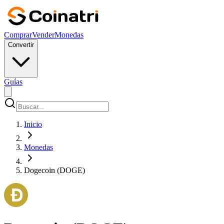
Comprar
Vender
Monedas
Convertir
Guías
Inicio
Monedas
Dogecoin (DOGE)