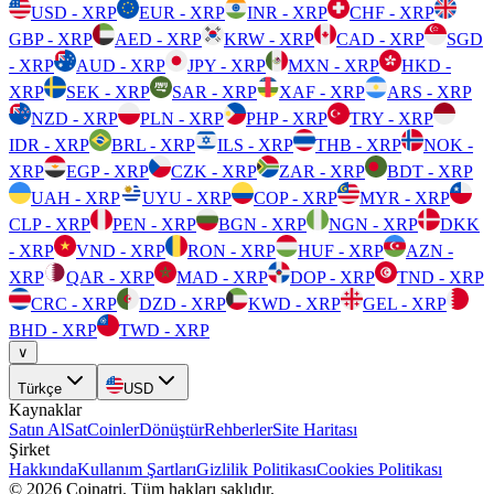
USD - XRP
EUR - XRP
INR - XRP
CHF - XRP
GBP - XRP
AED - XRP
KRW - XRP
CAD - XRP
SGD
- XRP
AUD - XRP
JPY - XRP
MXN - XRP
HKD -
XRP
SEK - XRP
SAR - XRP
XAF - XRP
ARS - XRP
NZD - XRP
PLN - XRP
PHP - XRP
TRY - XRP
IDR - XRP
BRL - XRP
ILS - XRP
THB - XRP
NOK -
XRP
EGP - XRP
CZK - XRP
ZAR - XRP
BDT - XRP
UAH - XRP
UYU - XRP
COP - XRP
MYR - XRP
CLP - XRP
PEN - XRP
BGN - XRP
NGN - XRP
DKK
- XRP
VND - XRP
RON - XRP
HUF - XRP
AZN -
XRP
QAR - XRP
MAD - XRP
DOP - XRP
TND - XRP
CRC - XRP
DZD - XRP
KWD - XRP
GEL - XRP
BHD - XRP
TWD - XRP
∨
Türkçe
USD
Kaynaklar
Satın Al
Sat
Coinler
Dönüştür
Rehberler
Site Haritası
Şirket
Hakkında
Kullanım Şartları
Gizlilik Politikası
Cookies Politikası
©
2026
Coinatri
.
Tüm hakları saklıdır.