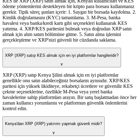
KES ile XRP (XRP) satın almak için, Kenyalı kullanıcıları ve KES
ödeme yöntemlerini destekleyen bir kripto para borsası kullanmanız
gerekir. Tipik süreç şunları içerir: 1. Saygın bir borsada kaydolma. 2.
Kimlik doğrulamasını (KYC) tamamlama. 3. M-Pesa, banka
havalesi veya banka/kredi kartı gibi seçenekleri kullanarak KES
yatırma. 4. XRP/KES paritesini bulmak veya doğrudan XRP satın
almak için alım satım bölümüne gitme. 5. Satın alma işlemini
gerçekleştirme ve XRP'nizi güvenli bir cüzdanda saklama.
XRP (XRP) satıp KES almak için en iyi platformlar hangileridir?
∨
XRP (XRP) satıp Kenya Şilini almak için en iyi platformlar
genellikle onu satın alabileceğiniz borsaların aynısıdır. XRP/KES
paritesi için yüksek likiditeye, rekabetçi ücretlere ve güvenilir KES
çekme seçeneklerine, özellikle M-Pesa veya yerel banka
havalelerine sahip platformları arayın. Bir satış başlatmadan önce her
zaman kullanıcı yorumlarını ve platformun güvenlik önlemlerini
kontrol edin.
Kenya'dan XRP (XRP) yatırımı yapmak güvenli midir?
∨