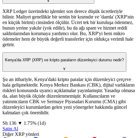
∨
XRP Ledger üzerindeki işlemler son derece düşük ücretleriyle
bilinir. Maliyet genellikle bir sentin bir kısmıdır ve 'damla' (XRP'nin
en küçük birimi) cinsinden ölçülür. Ücret tek bir kuruluşa ödenmez,
bunun yerine yakılır (yok edilir), bu da ağı spam ve hizmet reddi
saldırılarından korumaya yardımcı olur. Bu, XRP'yi hem mikro
ödemeler hem de büyük değerli transferler için oldukça verimli hale
getirir.
Kenya'da XRP (XRP) ve kripto paraların düzenleyici durumu nedir?
∨
Şu an itibariyle, Kenya'daki kripto paralar için düzenleyici çerçeve
hala gelişmektedir. Kenya Merkez Bankası (CBK), dijital varlıkların
riskleri konusunda uyarıcı açıklamalar yayınlamıştır. Yasadışı olmasa
da, alan büyük ölçüde düzenlenmemiştir. Kullanıcıların ve
yatırımcıların CBK ve Sermaye Piyasaları Kurumu (CMA) gibi
düzenleyici kurumlardan gelen yeni yönergeler hakkında güncel
kalmaları çok önemlidir.
⁦Sh⁩ 136
▼
1.75
%
(1d)
Satın Al
Diğer XRP yönleri