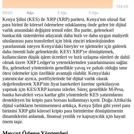
Kenya Şilini (KES) ile XRP (XRP) paritesi, Kenya'nın ulusal fiat
para birimi ile küresel ödemelere odaklanmış önde gelen bir dijital
varlık arasındaki değişimi temsil eder. Bu parite, geleneksel
bankacılık sistemlerini atlayarak daha hızlı ve daha uygun maliyetli
uluslararası para transferleri için blok zinciri teknolojisinden
yararlanmak isteyen Kenya'daki bireyler ve işletmeler için giderek
daha önemli hale gelmektedir. KES'i XRP'ye dönüştürmek,
kullanıcıların düşük işlem ücretleri ve hızlı uzlaşma süreleri de dahil
olmak üzere XRP Ledger'ın yeteneklerinden yararlanmasını sağlar.
Bu, geleneksel yöntemlerin genellikle yavaş ve pahalı olduğu sınır
ötesi ödemeler için özellikle avantajlı olabilir. Kenya'daki
yatırımcılar ayrıca, portföylerinde bir dijital varlık olarak
değerlendirerek XRP'nin fiyat hareketleri üzerine spekülasyon
yapmak için KES/XRP kurunu izlerler. Süreç genellikle M-Pesa,
banka havaleleri veya kartlar gibi yöntemlerle KES yatırımlarını
destekleyen bir kripto para borsası kullanmayı içerir. Doğu Afrika'da
dijital varlıkların benimsenmesi arttıkça, Kenya Şilini gibi yerel para
birimini XRP gibi küresel kripto para birimlerine dönüştürmenin
dinamiklerini anlamak, finansal yenilik ve kapsayıcılık için hayati
önem taşır.
Mevcut Ödeme Yöntemleri