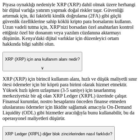
Piyasa oynaklığı nedeniyle XRP (XRP) dahil olmak üzere herhangi
bir dijital varlığa yatırım yapmak doğal riskler taşır. Güvenliği
artırmak için, iki faktörlü kimlik doğrulama (2FA) gibi güçlü
güvenlik özelliklerine sahip köklü kripto para borsalarını kullanın.
Uzun vadeli tutma için, XRP'nizi borsadan özel anahtarları kontrol
ettiğiniz özel bir donanım veya yazılım cüzdanına aktarmayı
düşünün. Kenya'daki dijital varlıklar için düzenleyici ortam
hakkında bilgi sahibi olun.
XRP (XRP) için ana kullanım alanı nedir?
∨
XRP (XRP) için birincil kullanım alanı, hızlı ve düşük maliyetli sınır
ötesi ödemeler için bir köprü para birimi olarak hizmet etmektir.
Yüksek hızlı işlem uzlaşması (3-5 saniye) için tasarlanmış
merkeziyetsiz bir ağ olan XRP Ledger (XRPL) üzerinde çalışır.
Finansal kurumlar, nostro hesaplarını önceden finanse etmeden
uluslararası ödemeler için likidite sağlamak amacıyla On-Demand
Liquidity (ODL) gibi hizmetler aracılığıyla bunu kullanabilir, bu da
operasyonel maliyetleri düşürür.
XRP Ledger (XRPL) diğer blok zincirlerinden nasıl farklıdır?