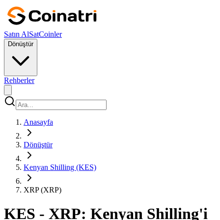
Satın Al
Sat
Coinler
Dönüştür
Rehberler
Anasayfa
Dönüştür
Kenyan Shilling (KES)
XRP (XRP)
KES - XRP: Kenyan Shilling'i