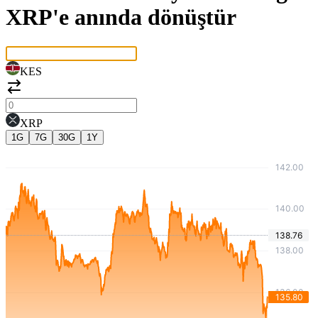
XRP'e anında dönüştür
KES
XRP
1G
7G
30G
1Y