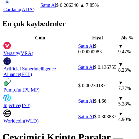
Satın Al
⁦$⁩ 0.206340
▲
7.85
%
Cardano
(
ADA
)
En çok kaybedenler
Coin
Fiyat
24s %
Satın Al
⁦$⁩
▼
0.00000983
9.47
%
Verasity
(
VRA
)
▼
Satın Al
⁦$⁩ 0.136755
Artificial Superintelligence
8.23
%
Alliance
(
FET
)
▼
⁦$⁩ 0.00230187
7.77
%
Pump.fun
(
PUMP
)
▼
Satın Al
⁦$⁩ 4.66
5.28
%
Injective
(
INJ
)
▼
Satın Al
⁦$⁩ 0.303837
4.90
%
Worldcoin
(
WLD
)
Çevrimiçi Kripto Paralar —