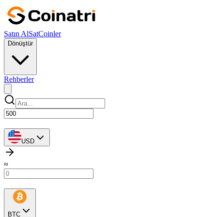
Satın Al
Sat
Coinler
Dönüştür
Rehberler
USD
≈
BTC