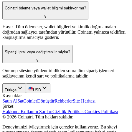
Coinatri ödeme veya wallet bilgimi saklıyor mu?
∨
Hayır. Tüm ödemeler, wallet bilgileri ve kimlik doğrulamaları
doğrudan sağlayıcı tarafından yürütülür. Coinatri yalnızca teklifleri
karşılaştırma amacıyla gösterir.
Siparişi iptal veya değiştirebilir miyim?
∨
Onramp sitesine yönlendirildikten sonra tüm sipariş işlemleri
sağlayıcının kendi şart ve politikalarına tabidir.
Türkçe
USD
Kaynaklar
Satın Al
Sat
Coinler
Dönüştür
Rehberler
Site Haritası
Şirket
Hakkında
Kullanım Şartları
Gizlilik Politikası
Cookies Politikası
©
2026
Coinatri
.
Tüm hakları saklıdır.
Deneyiminizi iyileştirmek için çerezler kullanıyoruz. Bu siteyi