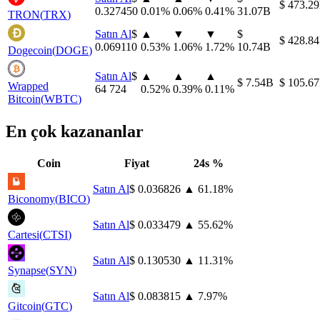
⁦$⁩ 473.
0.327450
0.01
%
0.06
%
0.41
%
31.07B
TRON
(
TRX
)
Satın Al
⁦$⁩
▲
▼
▼
⁦$⁩
⁦$⁩ 428.
0.069110
0.53
%
1.06
%
1.72
%
10.74B
Dogecoin
(
DOGE
)
Satın Al
⁦$⁩
▲
▲
▲
⁦$⁩ 7.54B
⁦$⁩ 105.
Wrapped
64 724
0.52
%
0.39
%
0.11
%
Bitcoin
(
WBTC
)
En çok kazananlar
Coin
Fiyat
24s %
Satın Al
⁦$⁩ 0.036826
▲
61.18
%
Biconomy
(
BICO
)
Satın Al
⁦$⁩ 0.033479
▲
55.62
%
Cartesi
(
CTSI
)
Satın Al
⁦$⁩ 0.130530
▲
11.31
%
Synapse
(
SYN
)
Satın Al
⁦$⁩ 0.083815
▲
7.97
%
Gitcoin
(
GTC
)