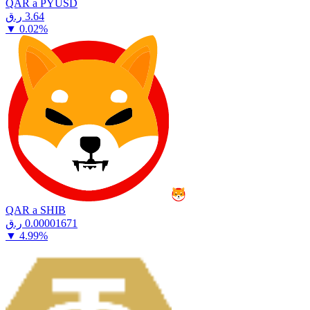
QAR a PYUSD
⁦ر.ق⁩ 3.64
▼
0.02
%
QAR a SHIB
⁦ر.ق⁩ 0.00001671
▼
4.99
%