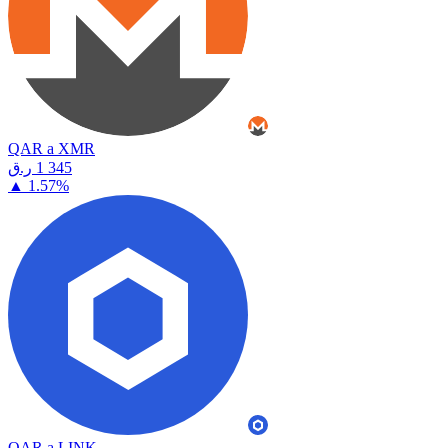
QAR a XMR
⁦ر.ق⁩ 1 345
▲
1.57
%
QAR a LINK