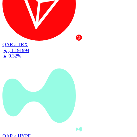
QAR a TRX
⁦ر.ق⁩ 1.191994
▲
0.32
%
QAR a HYPE