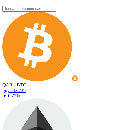
QAR a BTC
⁦ر.ق⁩ 233 729
▼
0.77
%