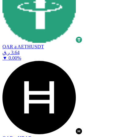
QAR a AETHUSDT
⁦ر.ق⁩ 3.64
▼
0.00
%