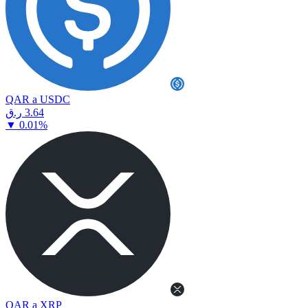
QAR a USDC
⁦ر.ق⁩ 3.64
▼
0.01
%
QAR a XRP