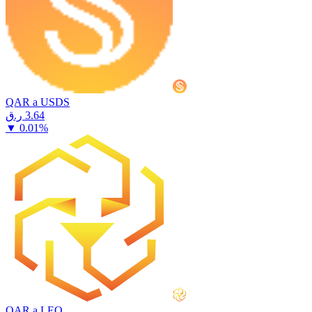
QAR a USDS
⁦ر.ق⁩ 3.64
▼
0.01
%
QAR a LEO