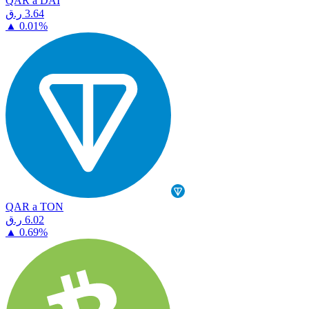
QAR a DAI
⁦ر.ق⁩ 3.64
▲
0.01
%
QAR a TON
⁦ر.ق⁩ 6.02
▲
0.69
%