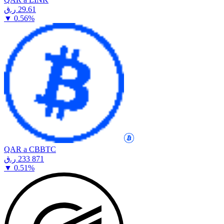
⁦ر.ق⁩ 29.61
▼
0.56
%
QAR a CBBTC
⁦ر.ق⁩ 233 871
▼
0.51
%