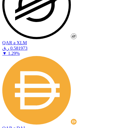
QAR a XLM
⁦ر.ق⁩ 0.581973
▼
1.29
%