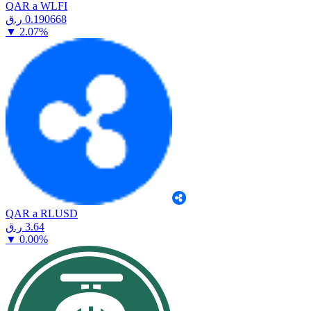
QAR a WLFI
⁦ر.ق⁩ 0.190668
▼
2.07
%
QAR a RLUSD
⁦ر.ق⁩ 3.64
▼
0.00
%