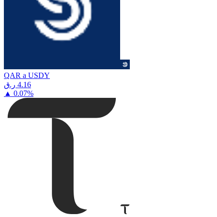
QAR a USDY
⁦ر.ق⁩ 4.16
▲
0.07
%