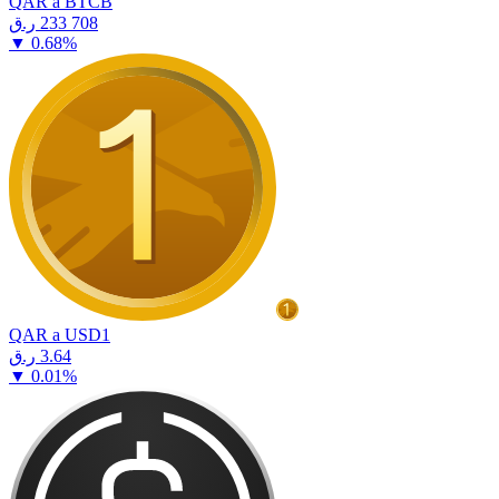
QAR a BTCB
⁦ر.ق⁩ 233 708
▼
0.68
%
QAR a USD1
⁦ر.ق⁩ 3.64
▼
0.01
%