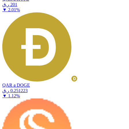
⁦ر.ق⁩ 201
▼
2.01
%
QAR a DOGE
⁦ر.ق⁩ 0.251223
▼
1.12
%