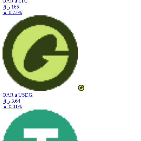
QAR a LTC
⁦ر.ق⁩ 165
▲
0.72
%
QAR a USDG
⁦ر.ق⁩ 3.64
▲
0.01
%