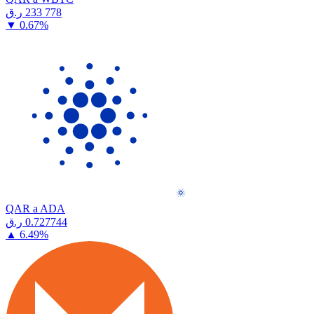
⁦ر.ق⁩ 233 778
▼
0.67
%
QAR a ADA
⁦ر.ق⁩ 0.727744
▲
6.49
%