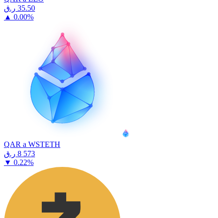
⁦ر.ق⁩ 35.50
▲
0.00
%
QAR a WSTETH
⁦ر.ق⁩ 8 573
▼
0.22
%