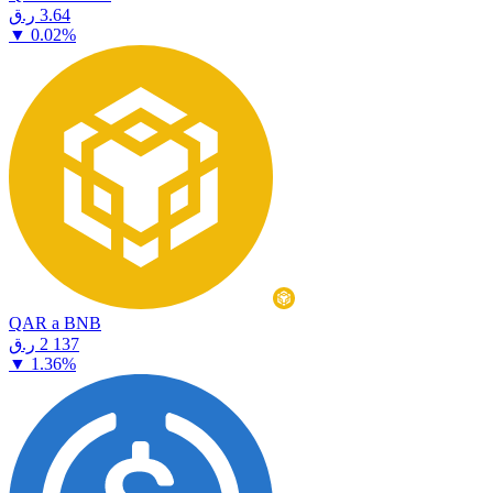
⁦ر.ق⁩ 3.64
▼
0.02
%
QAR a BNB
⁦ر.ق⁩ 2 137
▼
1.36
%