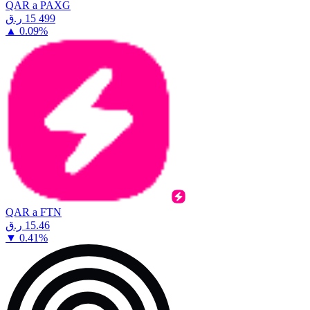
QAR a PAXG
⁦ر.ق⁩ 15 499
▲
0.09
%
QAR a FTN
⁦ر.ق⁩ 15.46
▼
0.41
%