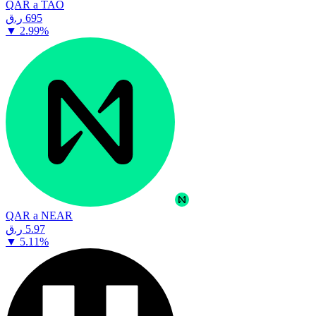
QAR a TAO
⁦ر.ق⁩ 695
▼
2.99
%
QAR a NEAR
⁦ر.ق⁩ 5.97
▼
5.11
%