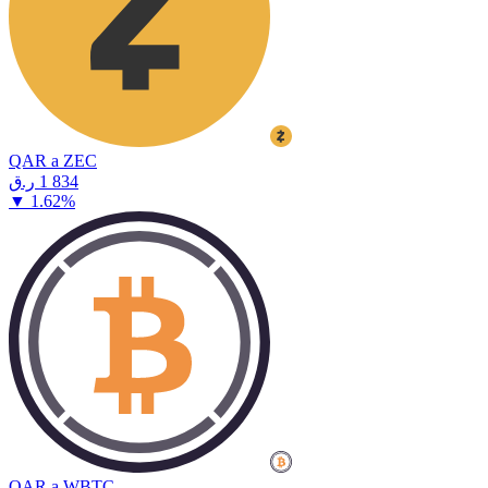
QAR a ZEC
⁦ر.ق⁩ 1 834
▼
1.62
%
QAR a WBTC