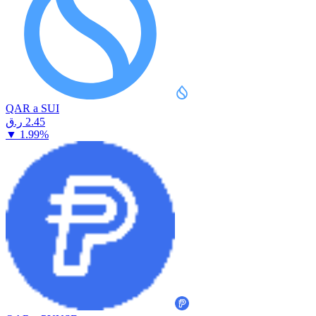
QAR a SUI
⁦ر.ق⁩ 2.45
▼
1.99
%