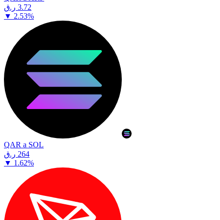
⁦ر.ق⁩ 3.72
▼
2.53
%
QAR a SOL
⁦ر.ق⁩ 264
▼
1.62
%