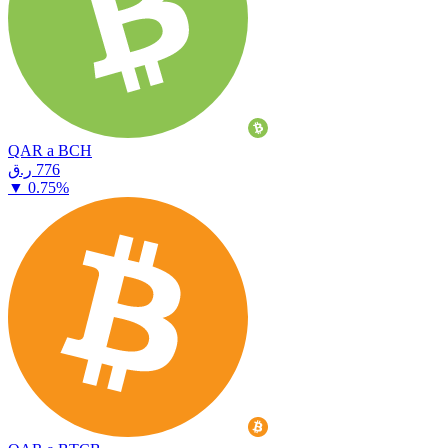
QAR a BCH
⁦ر.ق⁩ 776
▼
0.75
%