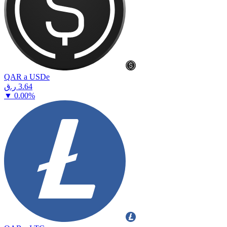
QAR a USDe
⁦ر.ق⁩ 3.64
▼
0.00
%