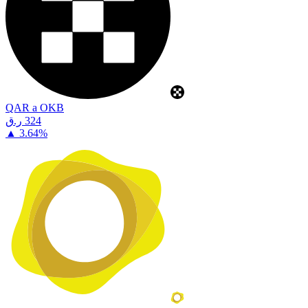
QAR a OKB
⁦ر.ق⁩ 324
▲
3.64
%