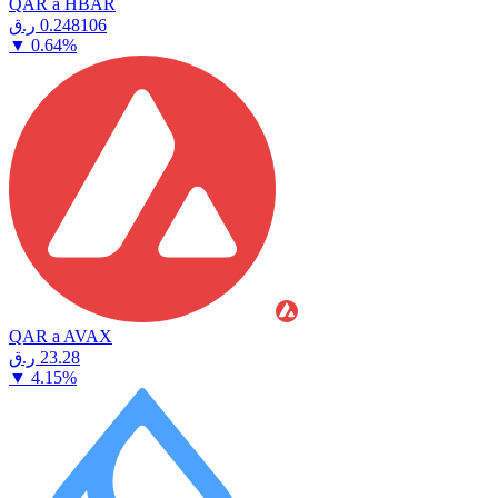
QAR a HBAR
⁦ر.ق⁩ 0.248106
▼
0.64
%
QAR a AVAX
⁦ر.ق⁩ 23.28
▼
4.15
%