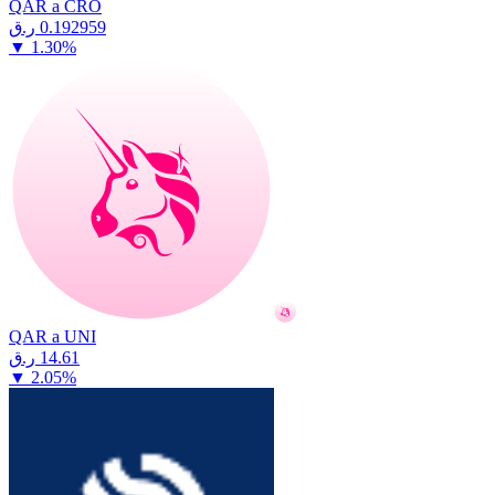
QAR a CRO
⁦ر.ق⁩ 0.192959
▼
1.30
%
QAR a UNI
⁦ر.ق⁩ 14.61
▼
2.05
%