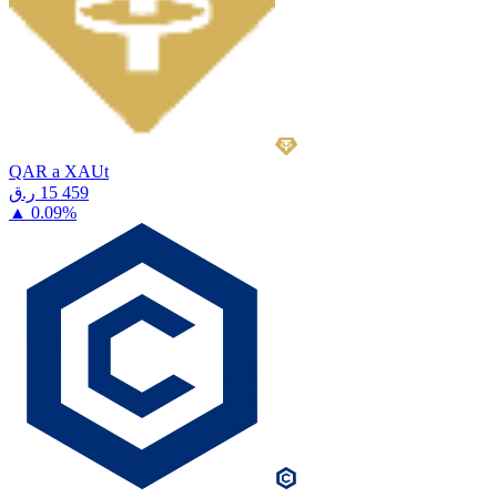
QAR a XAUt
⁦ر.ق⁩ 15 459
▲
0.09
%