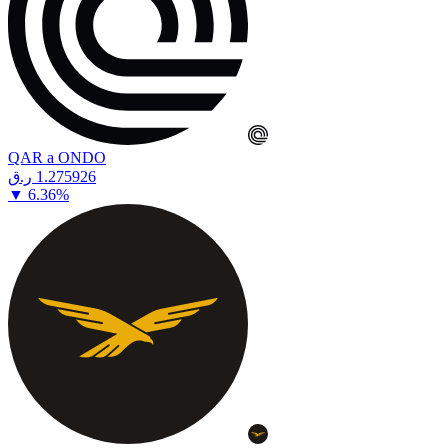
QAR a ONDO
⁦ر.ق⁩ 1.275926
▼
6.36
%