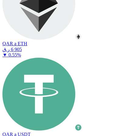
QAR a ETH
⁦ر.ق⁩ 6 905
▼
0.55
%
QAR a USDT