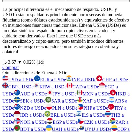
La principal diferencia es el mecanismo de respaldo. USDC y
USDT están respaldados principalmente por reservas de moneda
fiduciaria (como dólares estadounidenses) y equivalentes de efectivo
en instituciones financieras tradicionales. Ethena USDe (USDe) es
un dólar sintético respaldado por criptoactivos en la cadena y
cubierto con derivados. Esto hace que USDe sea más
descentralizado y cripto-nativo, pero también introduce diferentes
factores de riesgo relacionados con su estrategia de cobertura y
colateral.
⁦د.إ⁩ 3.67
▼
0.02
%
(1d)
Comprar
Otras direcciones de Ethena USDe
USD a USDe
EUR a USDe
INR a USDe
CHF a USDe
GBP a USDe
KRW a USDe
CAD a USDe
SGD a
USDe
AUD a USDe
JPY a USDe
MXN a USDe
HKD a
USDe
SEK a USDe
SAR a USDe
XAF a USDe
ARS a
USDe
NZD a USDe
PLN a USDe
PHP a USDe
TRY a
USDe
IDR a USDe
BRL a USDe
ILS a USDe
THB a
USDe
NOK a USDe
EGP a USDe
CZK a USDe
ZAR a
USDe
BDT a USDe
UAH a USDe
UYU a USDe
COP a