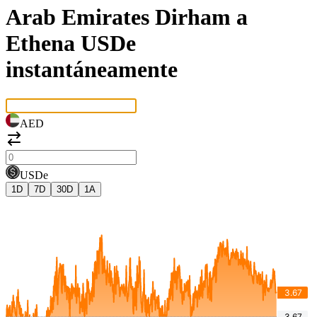
Arab Emirates Dirham a
Ethena USDe
instantáneamente
AED
USDe
1D
7D
30D
1A