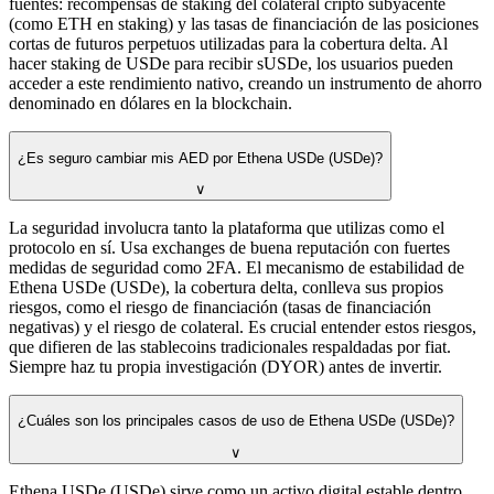
fuentes: recompensas de staking del colateral cripto subyacente
(como ETH en staking) y las tasas de financiación de las posiciones
cortas de futuros perpetuos utilizadas para la cobertura delta. Al
hacer staking de USDe para recibir sUSDe, los usuarios pueden
acceder a este rendimiento nativo, creando un instrumento de ahorro
denominado en dólares en la blockchain.
¿Es seguro cambiar mis AED por Ethena USDe (USDe)?
∨
La seguridad involucra tanto la plataforma que utilizas como el
protocolo en sí. Usa exchanges de buena reputación con fuertes
medidas de seguridad como 2FA. El mecanismo de estabilidad de
Ethena USDe (USDe), la cobertura delta, conlleva sus propios
riesgos, como el riesgo de financiación (tasas de financiación
negativas) y el riesgo de colateral. Es crucial entender estos riesgos,
que difieren de las stablecoins tradicionales respaldadas por fiat.
Siempre haz tu propia investigación (DYOR) antes de invertir.
¿Cuáles son los principales casos de uso de Ethena USDe (USDe)?
∨
Ethena USDe (USDe) sirve como un activo digital estable dentro