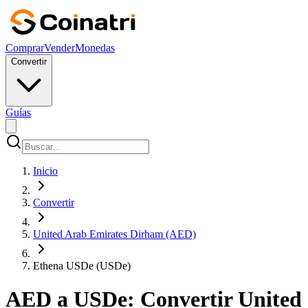
Comprar
Vender
Monedas
Convertir
Guías
Inicio
Convertir
United Arab Emirates Dirham (AED)
Ethena USDe (USDe)
AED a USDe: Convertir United