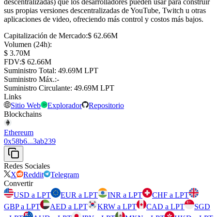
descentralizadas) que los desarrolladores pueden usar para construir
sus propias versiones descentralizadas de YouTube, Twitch u otras
aplicaciones de video, ofreciendo más control y costos más bajos.
Capitalización de Mercado
:
⁦$⁩ 62.66M
Volumen (24h)
:
⁦$⁩ 3.70M
FDV
:
⁦$⁩ 62.66M
Suministro Total
:
⁦⁩ 49.69M LPT
Suministro Máx.
:
-
Suministro Circulante
:
⁦⁩ 49.69M LPT
Links
Sitio Web
Explorador
Repositorio
Blockchains
Ethereum
0x58b6...3ab239
Redes Sociales
X
Reddit
Telegram
Convertir
USD a LPT
EUR a LPT
INR a LPT
CHF a LPT
GBP a LPT
AED a LPT
KRW a LPT
CAD a LPT
SGD