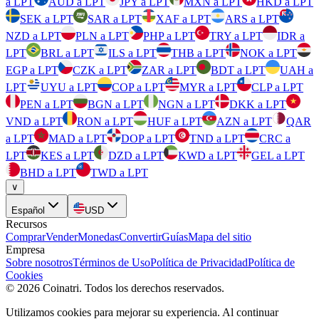
a LPT
AUD a LPT
JPY a LPT
MXN a LPT
HKD a LPT
SEK a LPT
SAR a LPT
XAF a LPT
ARS a LPT
NZD a LPT
PLN a LPT
PHP a LPT
TRY a LPT
IDR a
LPT
BRL a LPT
ILS a LPT
THB a LPT
NOK a LPT
EGP a LPT
CZK a LPT
ZAR a LPT
BDT a LPT
UAH a
LPT
UYU a LPT
COP a LPT
MYR a LPT
CLP a LPT
PEN a LPT
BGN a LPT
NGN a LPT
DKK a LPT
VND a LPT
RON a LPT
HUF a LPT
AZN a LPT
QAR
a LPT
MAD a LPT
DOP a LPT
TND a LPT
CRC a
LPT
KES a LPT
DZD a LPT
KWD a LPT
GEL a LPT
BHD a LPT
TWD a LPT
∨
Español
USD
Recursos
Comprar
Vender
Monedas
Convertir
Guías
Mapa del sitio
Empresa
Sobre nosotros
Términos de Uso
Política de Privacidad
Política de
Cookies
©
2026
Coinatri
.
Todos los derechos reservados.
Utilizamos cookies para mejorar su experiencia. Al continuar