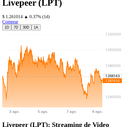
Livepeer
(
LPT
)
⁦$⁩ 1.261014
▲
0.37
%
(1d)
Comprar
1D
7D
30D
1A
Livepeer (LPT): Streaming de Video