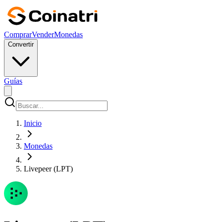
Comprar
Vender
Monedas
Convertir
Guías
Inicio
Monedas
Livepeer (LPT)