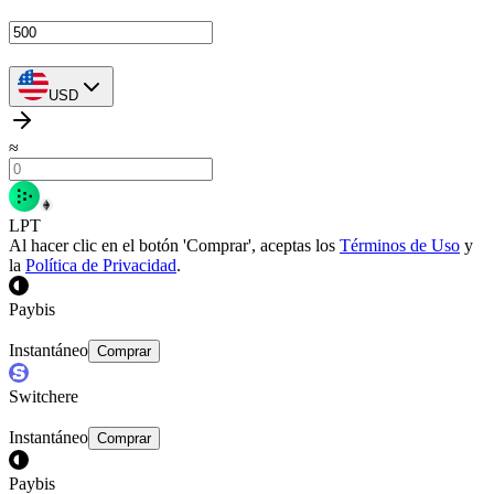
USD
≈
LPT
Al hacer clic en el botón 'Comprar', aceptas los
Términos de Uso
y
la
Política de Privacidad
.
Paybis
Instantáneo
Comprar
Switchere
Instantáneo
Comprar
Paybis