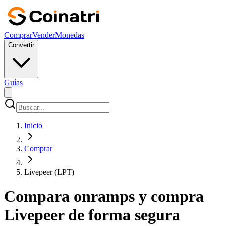
Comprar
Vender
Monedas
Convertir
Guías
Inicio
Comprar
Livepeer (LPT)
Compara onramps y compra
Livepeer de forma segura