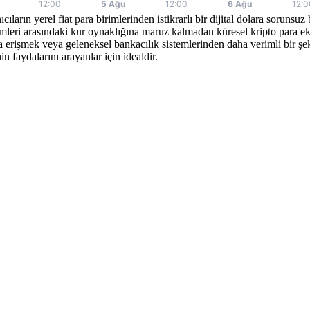
ların yerel fiat para birimlerinden istikrarlı bir dijital dolara soru
i arasındaki kur oynaklığına maruz kalmadan küresel kripto para ekosis
arına erişmek veya geleneksel bankacılık sistemlerinden daha verimli bi
in faydalarını arayanlar için idealdir.