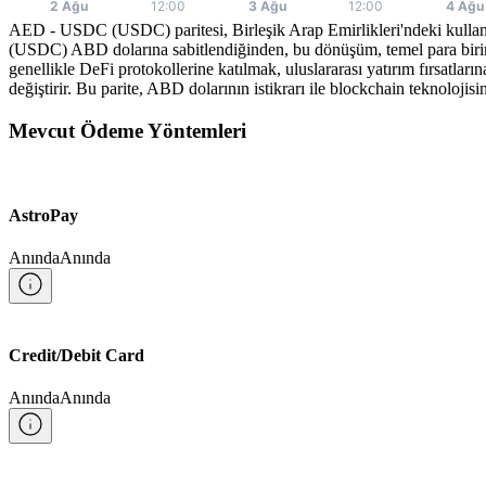
AED - USDC (USDC) paritesi, Birleşik Arap Emirlikleri'ndeki kullanıcı
(USDC) ABD dolarına sabitlendiğinden, bu dönüşüm, temel para birimler
genellikle DeFi protokollerine katılmak, uluslararası yatırım fırsatl
değiştirir. Bu parite, ABD dolarının istikrarı ile blockchain teknolojisin
Mevcut Ödeme Yöntemleri
AstroPay
Anında
Anında
Credit/Debit Card
Anında
Anında