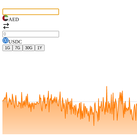
AED
USDC
1G
7G
30G
1Y