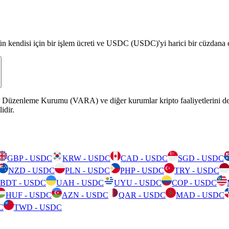
kendisi için bir işlem ücreti ve USDC (USDC)'yi harici bir cüzdana çeke
 Düzenleme Kurumu (VARA) ve diğer kurumlar kripto faaliyetlerini denetl
idir.
GBP - USDC
KRW - USDC
CAD - USDC
SGD - USDC
NZD - USDC
PLN - USDC
PHP - USDC
TRY - USDC
BDT - USDC
UAH - USDC
UYU - USDC
COP - USDC
HUF - USDC
AZN - USDC
QAR - USDC
MAD - USDC
C
TWD - USDC