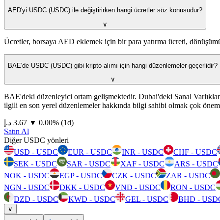
AED'yi USDC (USDC) ile değiştirirken hangi ücretler söz konusudur?
∨
Ücretler, borsaya AED eklemek için bir para yatırma ücreti, dönüşümün 
BAE'de USDC (USDC) gibi kripto alımı için hangi düzenlemeler geçerlidir?
∨
BAE'deki düzenleyici ortam gelişmektedir. Dubai'deki Sanal Varlıklar
ilgili en son yerel düzenlemeler hakkında bilgi sahibi olmak çok öneml
⁦د.إ⁩ 3.67
▼
0.00
%
(1d)
Satın Al
Diğer USDC yönleri
USD - USDC
EUR - USDC
INR - USDC
CHF - USDC
SEK - USDC
SAR - USDC
XAF - USDC
ARS - USDC
NOK - USDC
EGP - USDC
CZK - USDC
ZAR - USDC
NGN - USDC
DKK - USDC
VND - USDC
RON - USDC
DZD - USDC
KWD - USDC
GEL - USDC
BHD - USD
∨