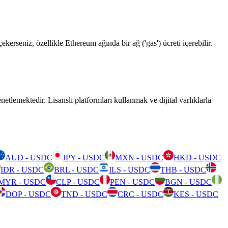
rseniz, özellikle Ethereum ağında bir ağ ('gas') ücreti içerebilir.
emektedir. Lisanslı platformları kullanmak ve dijital varlıklarla
AUD - USDC
JPY - USDC
MXN - USDC
HKD - USDC
IDR - USDC
BRL - USDC
ILS - USDC
THB - USDC
MYR - USDC
CLP - USDC
PEN - USDC
BGN - USDC
DOP - USDC
TND - USDC
CRC - USDC
KES - USDC