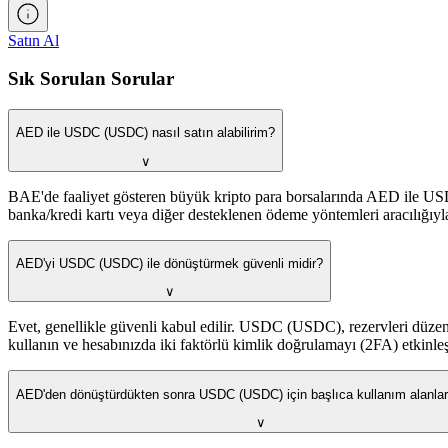
Satın Al
Sık Sorulan Sorular
AED ile USDC (USDC) nasıl satın alabilirim?
∨
BAE'de faaliyet gösteren büyük kripto para borsalarında AED ile USD
banka/kredi kartı veya diğer desteklenen ödeme yöntemleri aracılığıyl
AED'yi USDC (USDC) ile dönüştürmek güvenli midir?
∨
Evet, genellikle güvenli kabul edilir. USDC (USDC), rezervleri düzenl
kullanın ve hesabınızda iki faktörlü kimlik doğrulamayı (2FA) etkinleş
AED'den dönüştürdükten sonra USDC (USDC) için başlıca kullanım alanları
∨