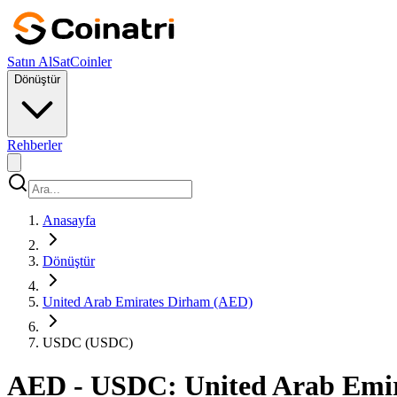
Satın Al
Sat
Coinler
Dönüştür
Rehberler
Anasayfa
Dönüştür
United Arab Emirates Dirham (AED)
USDC (USDC)
AED - USDC: United Arab Emir