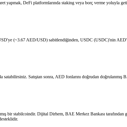
ret yapmak, DeFi platformlarında staking veya borç verme yoluyla getir
SD'ye (~3.67 AED/USD) sabitlendiğinden, USDC (USDC)'nin AED'ye g
satabilirsiniz. Satıştan sonra, AED fonlarını doğrudan doğrulanmış BA
ş bir stabilcoindir. Dijital Dirhem, BAE Merkez Bankası tarafından gel
esteklidir.