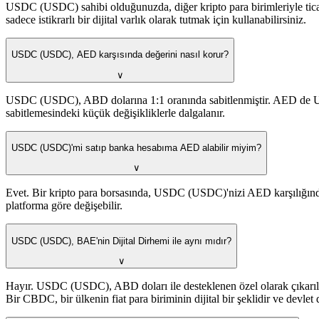
USDC (USDC) sahibi olduğunuzda, diğer kripto para birimleriyle tica
sadece istikrarlı bir dijital varlık olarak tutmak için kullanabilirsiniz.
USDC (USDC), AED karşısında değerini nasıl korur?
∨
USDC (USDC), ABD dolarına 1:1 oranında sabitlenmiştir. AED de U
sabitlemesindeki küçük değişikliklerle dalgalanır.
USDC (USDC)'mi satıp banka hesabıma AED alabilir miyim?
∨
Evet. Bir kripto para borsasında, USDC (USDC)'nizi AED karşılığında 
platforma göre değişebilir.
USDC (USDC), BAE'nin Dijital Dirhemi ile aynı mıdır?
∨
Hayır. USDC (USDC), ABD doları ile desteklenen özel olarak çıkarılmı
Bir CBDC, bir ülkenin fiat para biriminin dijital bir şeklidir ve devlet d