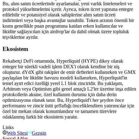
Bu, alım satım ücretlerinde ayarlamalar, yeni varlık listelemeleri ve
protokol yükseltmelerini içerir. Ayrıca, token ücret yapısına entegre
edilebilir ve potansiyel olarak sahiplerine alım satım ücreti
indirimleri veya başka avantajlar sunabilir. Token arzının önemli bir
kısmı genellikle puan programına katılan erken kullanıcılar ve
likidite sağlayıcıları için airdrop'lar da dahil olmak üzere topluluk
teşviklerine ayrılır.
Ekosistem
Rekabetçi DeFi ortamında, Hyperliquid (HYPE) dikey olarak
entegre bir sürekli vadeli işlem DEX'i olarak kendine bir niş
oluşturur. dYdX gibi rakipler de emir defterleri kullanırken ve GMX
paylaşılan bir likidite havuzu modeli kullanırken, Hyperliquid'in
temel ayırt edici özelliği yerel L1 blok zinciridir. Bu yaklaşım,
Arbitrum veya Optimism gibi genel amaçlı L2'ler üzerine inşa edilen
protokollerin aksine, özel kullanım durumu için daha derin
optimizasyona olanak tanır. Bu, Hyperliquid'i her şeyden önce
performansı ve zincir üstü şeffaflığı önceliklendiren yatırımcılar için
özel bir mekan olarak konumlandırır ve tamamen türevlere
odaklanmış farklı bir ekosistem yaratır.
Links
Web Sitesi
Gezgin
Sosyal Ağlar