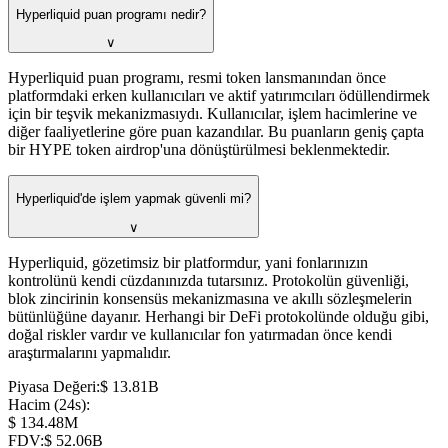
Hyperliquid puan programı nedir?
∨
Hyperliquid puan programı, resmi token lansmanından önce
platformdaki erken kullanıcıları ve aktif yatırımcıları ödüllendirmek
için bir teşvik mekanizmasıydı. Kullanıcılar, işlem hacimlerine ve
diğer faaliyetlerine göre puan kazandılar. Bu puanların geniş çapta
bir HYPE token airdrop'una dönüştürülmesi beklenmektedir.
Hyperliquid'de işlem yapmak güvenli mi?
∨
Hyperliquid, gözetimsiz bir platformdur, yani fonlarınızın
kontrolünü kendi cüzdanınızda tutarsınız. Protokolün güvenliği,
blok zincirinin konsensüs mekanizmasına ve akıllı sözleşmelerin
bütünlüğüne dayanır. Herhangi bir DeFi protokolünde olduğu gibi,
doğal riskler vardır ve kullanıcılar fon yatırmadan önce kendi
araştırmalarını yapmalıdır.
Piyasa Değeri
:
⁦$⁩ 13.81B
Hacim (24s)
:
⁦$⁩ 134.48M
FDV
:
⁦$⁩ 52.06B