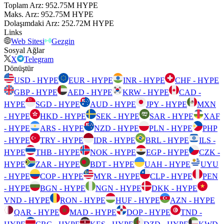
Toplam Arz
:
⁦⁩ 952.75M HYPE
Maks. Arz
:
⁦⁩ 952.75M HYPE
Dolaşımdaki Arz
:
⁦⁩ 252.72M HYPE
Links
Web Sitesi
Gezgin
Sosyal Ağlar
X
Telegram
Dönüştür
USD - HYPE
EUR - HYPE
INR - HYPE
CHF - HYPE
GBP - HYPE
AED - HYPE
KRW - HYPE
CAD -
HYPE
SGD - HYPE
AUD - HYPE
JPY - HYPE
MXN
- HYPE
HKD - HYPE
SEK - HYPE
SAR - HYPE
XAF
- HYPE
ARS - HYPE
NZD - HYPE
PLN - HYPE
PHP
- HYPE
TRY - HYPE
IDR - HYPE
BRL - HYPE
ILS -
HYPE
THB - HYPE
NOK - HYPE
EGP - HYPE
CZK -
HYPE
ZAR - HYPE
BDT - HYPE
UAH - HYPE
UYU
- HYPE
COP - HYPE
MYR - HYPE
CLP - HYPE
PEN
- HYPE
BGN - HYPE
NGN - HYPE
DKK - HYPE
VND - HYPE
RON - HYPE
HUF - HYPE
AZN - HYPE
QAR - HYPE
MAD - HYPE
DOP - HYPE
TND -