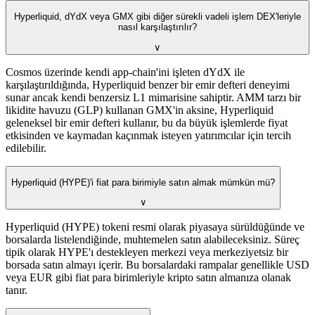
Hyperliquid, dYdX veya GMX gibi diğer sürekli vadeli işlem DEX'leriyle
nasıl karşılaştırılır?
∨
Cosmos üzerinde kendi app-chain'ini işleten dYdX ile
karşılaştırıldığında, Hyperliquid benzer bir emir defteri deneyimi
sunar ancak kendi benzersiz L1 mimarisine sahiptir. AMM tarzı bir
likidite havuzu (GLP) kullanan GMX'in aksine, Hyperliquid
geleneksel bir emir defteri kullanır, bu da büyük işlemlerde fiyat
etkisinden ve kaymadan kaçınmak isteyen yatırımcılar için tercih
edilebilir.
Hyperliquid (HYPE)'i fiat para birimiyle satın almak mümkün mü?
∨
Hyperliquid (HYPE) tokeni resmi olarak piyasaya sürüldüğünde ve
borsalarda listelendiğinde, muhtemelen satın alabileceksiniz. Süreç
tipik olarak HYPE'ı destekleyen merkezi veya merkeziyetsiz bir
borsada satın almayı içerir. Bu borsalardaki rampalar genellikle USD
veya EUR gibi fiat para birimleriyle kripto satın almanıza olanak
tanır.