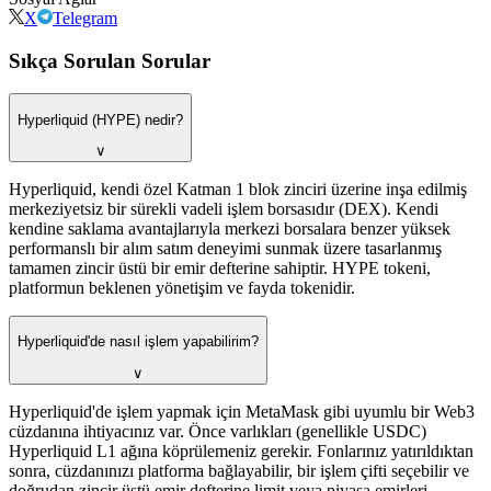
X
Telegram
Sıkça Sorulan Sorular
Hyperliquid (HYPE) nedir?
∨
Hyperliquid, kendi özel Katman 1 blok zinciri üzerine inşa edilmiş
merkeziyetsiz bir sürekli vadeli işlem borsasıdır (DEX). Kendi
kendine saklama avantajlarıyla merkezi borsalara benzer yüksek
performanslı bir alım satım deneyimi sunmak üzere tasarlanmış
tamamen zincir üstü bir emir defterine sahiptir. HYPE tokeni,
platformun beklenen yönetişim ve fayda tokenidir.
Hyperliquid'de nasıl işlem yapabilirim?
∨
Hyperliquid'de işlem yapmak için MetaMask gibi uyumlu bir Web3
cüzdanına ihtiyacınız var. Önce varlıkları (genellikle USDC)
Hyperliquid L1 ağına köprülemeniz gerekir. Fonlarınız yatırıldıktan
sonra, cüzdanınızı platforma bağlayabilir, bir işlem çifti seçebilir ve
doğrudan zincir üstü emir defterine limit veya piyasa emirleri