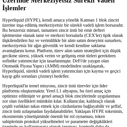
Üzerinde Merkeziyetsiz Sürekli Vadeli
İşlemler
Hyperliquid (HYPE), kendi amaca yönelik Katman 1 blok zinciri
üzerine inşa edilmiş merkeziyetsiz bir sürekli vadeli işlem borsasıdır.
Bu benzersiz mimari, tamamen zincir üstü bir emir defteri
işletmesine olanak tanır ve merkezi borsalarla (CEX'ler) tipik olarak
ilişkilendirilen hız ve verimlilikle bir alım satım deneyimi sunarken,
merkeziyetsiz bir ağın güvenlik ve kendi kendine saklama
avantajlarını korur. Platform, türev alım satım stratejileri için düşük
gecikme süresi, yüksek verim ve gelişmiş emir türleri gerektiren
sofistike yatırımcılar için tasarlanmıştır. DeFi'de yaygın olan
Otomatik Piyasa Yapıcı (AMM) modelinden uzaklaşarak,
Hyperliquid, sürekli vadeli işlem yatırımcıları için kayma ve geçici
kayıp gibi sorunları çözmeyi hedefler.
Hyperliquid'in temel misyonu, zincir üstü türevler için lider
platformu oluşturmaktır. Yerel L1 altyapısı, bu özel amaç için
optimize edilmiştir ve genel amaçlı blok zincirlerinde uygulanması
zor olan özellikleri mümkün kılar. Kullanıcılar, kaldıraçlı olarak
çeşitli varlıkları takas etmek için cüzdanlarını bağlayabilir ve şeffaf,
zincir üstü uzlaşmadan faydalanabilirler. Yaklaşan HYPE tokeninin,
ekosistemin yönetişiminde önemli bir rol oynaması, token
sahiplerinin protokol yükseltmeleri ve parametre değişiklikleri
üzerinde oy kullanmasına olanak tanıması, kontrolü daha da