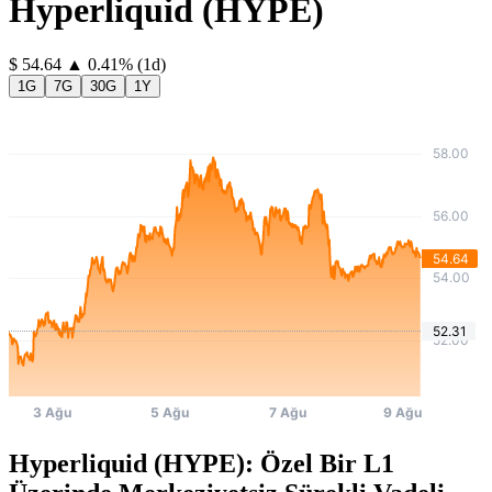
Hyperliquid
(
HYPE
)
⁦$⁩ 54.64
▲
0.41
%
(1d)
1G
7G
30G
1Y
Hyperliquid (HYPE): Özel Bir L1