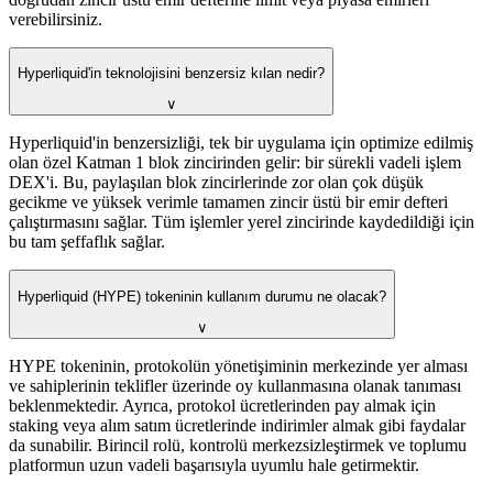
verebilirsiniz.
Hyperliquid'in teknolojisini benzersiz kılan nedir?
∨
Hyperliquid'in benzersizliği, tek bir uygulama için optimize edilmiş
olan özel Katman 1 blok zincirinden gelir: bir sürekli vadeli işlem
DEX'i. Bu, paylaşılan blok zincirlerinde zor olan çok düşük
gecikme ve yüksek verimle tamamen zincir üstü bir emir defteri
çalıştırmasını sağlar. Tüm işlemler yerel zincirinde kaydedildiği için
bu tam şeffaflık sağlar.
Hyperliquid (HYPE) tokeninin kullanım durumu ne olacak?
∨
HYPE tokeninin, protokolün yönetişiminin merkezinde yer alması
ve sahiplerinin teklifler üzerinde oy kullanmasına olanak tanıması
beklenmektedir. Ayrıca, protokol ücretlerinden pay almak için
staking veya alım satım ücretlerinde indirimler almak gibi faydalar
da sunabilir. Birincil rolü, kontrolü merkezsizleştirmek ve toplumu
platformun uzun vadeli başarısıyla uyumlu hale getirmektir.