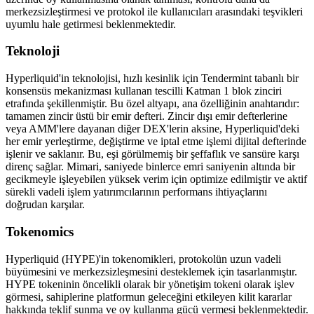
merkezsizleştirmesi ve protokol ile kullanıcıları arasındaki teşvikleri
uyumlu hale getirmesi beklenmektedir.
Teknoloji
Hyperliquid'in teknolojisi, hızlı kesinlik için Tendermint tabanlı bir
konsensüs mekanizması kullanan tescilli Katman 1 blok zinciri
etrafında şekillenmiştir. Bu özel altyapı, ana özelliğinin anahtarıdır:
tamamen zincir üstü bir emir defteri. Zincir dışı emir defterlerine
veya AMM'lere dayanan diğer DEX'lerin aksine, Hyperliquid'deki
her emir yerleştirme, değiştirme ve iptal etme işlemi dijital defterinde
işlenir ve saklanır. Bu, eşi görülmemiş bir şeffaflık ve sansüre karşı
direnç sağlar. Mimari, saniyede binlerce emri saniyenin altında bir
gecikmeyle işleyebilen yüksek verim için optimize edilmiştir ve aktif
sürekli vadeli işlem yatırımcılarının performans ihtiyaçlarını
doğrudan karşılar.
Tokenomics
Hyperliquid (HYPE)'in tokenomikleri, protokolün uzun vadeli
büyümesini ve merkezsizleşmesini desteklemek için tasarlanmıştır.
HYPE tokeninin öncelikli olarak bir yönetişim tokeni olarak işlev
görmesi, sahiplerine platformun geleceğini etkileyen kilit kararlar
hakkında teklif sunma ve oy kullanma gücü vermesi beklenmektedir.