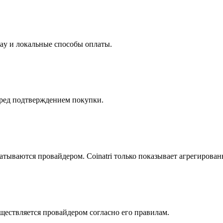
Pay и локальные способы оплаты.
еред подтверждением покупки.
атываются провайдером. Coinatri только показывает агрегирова
ществляется провайдером согласно его правилам.