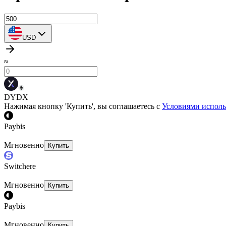
USD
≈
DYDX
Нажимая кнопку 'Купить', вы соглашаетесь с
Условиями исполь
Paybis
Мгновенно
Купить
Switchere
Мгновенно
Купить
Paybis
Мгновенно
Купить