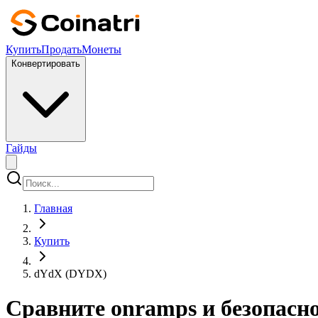
Купить
Продать
Монеты
Конвертировать
Гайды
Главная
Купить
dYdX (DYDX)
Сравните onramps и безопасн