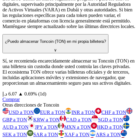
digitales, supervisado principalmente por la Autoridad Reguladora
de Activos Virtuales (VARA) en Dubái y otras autoridades. Si bien
las regulaciones específicas para cada token pueden variar, el
comercio en plataformas con licencia generalmente está permitido.
Manténgase siempre actualizado sobre las últimas directrices locales.
¿Puedo almacenar Toncoin (TON) en mi propia billetera?
∨
Sí, se recomienda encarecidamente almacenar su Toncoin (TON) en
una billetera sin custodia donde usted controla las claves privadas.
El ecosistema TON ofrece varias billeteras oficiales y de terceros,
incluidas aplicaciones móviles y extensiones de navegador, que
proporcionan un almacenamiento seguro para sus activos digitales.
⁦د.إ⁩ 6.07
▲
0.69
%
(1d)
Comprar
Otras direcciones de Toncoin
USD a TON
EUR a TON
INR a TON
CHF a TON
GBP a TON
KRW a TON
CAD a TON
SGD a TON
AUD a TON
JPY a TON
MXN a TON
HKD a TON
SEK a TON
SAR a TON
XAF a TON
ARS a TON