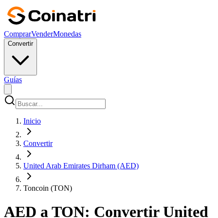
Comprar
Vender
Monedas
Convertir
Guías
Inicio
Convertir
United Arab Emirates Dirham (AED)
Toncoin (TON)
AED a TON: Convertir United