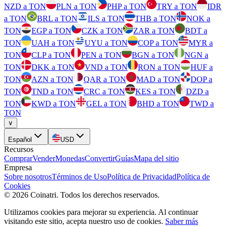
NZD a TON
PLN a TON
PHP a TON
TRY a TON
IDR
a TON
BRL a TON
ILS a TON
THB a TON
NOK a
TON
EGP a TON
CZK a TON
ZAR a TON
BDT a
TON
UAH a TON
UYU a TON
COP a TON
MYR a
TON
CLP a TON
PEN a TON
BGN a TON
NGN a
TON
DKK a TON
VND a TON
RON a TON
HUF a
TON
AZN a TON
QAR a TON
MAD a TON
DOP a
TON
TND a TON
CRC a TON
KES a TON
DZD a
TON
KWD a TON
GEL a TON
BHD a TON
TWD a
TON
∨
Español
USD
Recursos
Comprar
Vender
Monedas
Convertir
Guías
Mapa del sitio
Empresa
Sobre nosotros
Términos de Uso
Política de Privacidad
Política de
Cookies
©
2026
Coinatri
.
Todos los derechos reservados.
Utilizamos cookies para mejorar su experiencia. Al continuar
visitando este sitio, acepta nuestro uso de cookies.
Saber más