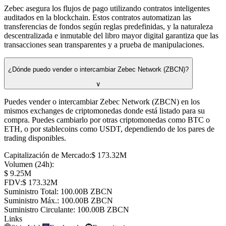
Zebec asegura los flujos de pago utilizando contratos inteligentes
auditados en la blockchain. Estos contratos automatizan las
transferencias de fondos según reglas predefinidas, y la naturaleza
descentralizada e inmutable del libro mayor digital garantiza que las
transacciones sean transparentes y a prueba de manipulaciones.
¿Dónde puedo vender o intercambiar Zebec Network (ZBCN)?
∨
Puedes vender o intercambiar Zebec Network (ZBCN) en los
mismos exchanges de criptomonedas donde está listado para su
compra. Puedes cambiarlo por otras criptomonedas como BTC o
ETH, o por stablecoins como USDT, dependiendo de los pares de
trading disponibles.
Capitalización de Mercado
:
⁦$⁩ 173.32M
Volumen (24h)
:
⁦$⁩ 9.25M
FDV
:
⁦$⁩ 173.32M
Suministro Total
:
⁦⁩ 100.00B ZBCN
Suministro Máx.
:
⁦⁩ 100.00B ZBCN
Suministro Circulante
:
⁦⁩ 100.00B ZBCN
Links