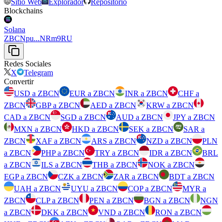
Sitio Web
Explorador
Repositorio
Blockchains
Solana
ZBCNpu...NRm9RU
Redes Sociales
X
Telegram
Convertir
USD a ZBCN
EUR a ZBCN
INR a ZBCN
CHF a
ZBCN
GBP a ZBCN
AED a ZBCN
KRW a ZBCN
CAD a ZBCN
SGD a ZBCN
AUD a ZBCN
JPY a ZBCN
MXN a ZBCN
HKD a ZBCN
SEK a ZBCN
SAR a
ZBCN
XAF a ZBCN
ARS a ZBCN
NZD a ZBCN
PLN
a ZBCN
PHP a ZBCN
TRY a ZBCN
IDR a ZBCN
BRL
a ZBCN
ILS a ZBCN
THB a ZBCN
NOK a ZBCN
EGP a ZBCN
CZK a ZBCN
ZAR a ZBCN
BDT a ZBCN
UAH a ZBCN
UYU a ZBCN
COP a ZBCN
MYR a
ZBCN
CLP a ZBCN
PEN a ZBCN
BGN a ZBCN
NGN
a ZBCN
DKK a ZBCN
VND a ZBCN
RON a ZBCN