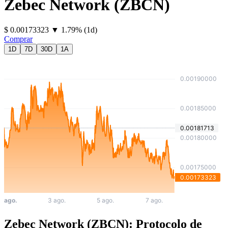
Zebec Network
(
ZBCN
)
⁦$⁩ 0.00173323
▼
1.79
%
(1d)
Comprar
1D
7D
30D
1A
Zebec Network (ZBCN): Protocolo de