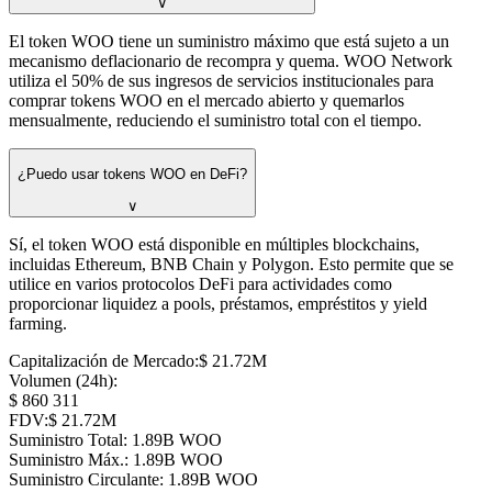
∨
El token WOO tiene un suministro máximo que está sujeto a un
mecanismo deflacionario de recompra y quema. WOO Network
utiliza el 50% de sus ingresos de servicios institucionales para
comprar tokens WOO en el mercado abierto y quemarlos
mensualmente, reduciendo el suministro total con el tiempo.
¿Puedo usar tokens WOO en DeFi?
∨
Sí, el token WOO está disponible en múltiples blockchains,
incluidas Ethereum, BNB Chain y Polygon. Esto permite que se
utilice en varios protocolos DeFi para actividades como
proporcionar liquidez a pools, préstamos, empréstitos y yield
farming.
Capitalización de Mercado
:
⁦$⁩ 21.72M
Volumen (24h)
:
⁦$⁩ 860 311
FDV
:
⁦$⁩ 21.72M
Suministro Total
:
⁦⁩ 1.89B WOO
Suministro Máx.
:
⁦⁩ 1.89B WOO
Suministro Circulante
:
⁦⁩ 1.89B WOO