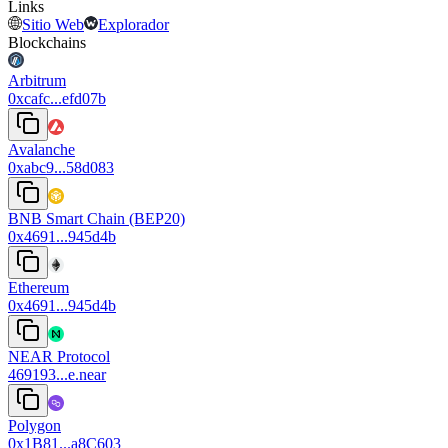
Links
Sitio Web
Explorador
Blockchains
Arbitrum
0xcafc...efd07b
Avalanche
0xabc9...58d083
BNB Smart Chain (BEP20)
0x4691...945d4b
Ethereum
0x4691...945d4b
NEAR Protocol
469193...e.near
Polygon
0x1B81...a8C603