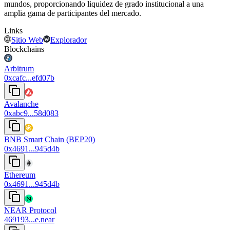
mundos, proporcionando liquidez de grado institucional a una
amplia gama de participantes del mercado.
Links
Sitio Web
Explorador
Blockchains
Arbitrum
0xcafc...efd07b
Avalanche
0xabc9...58d083
BNB Smart Chain (BEP20)
0x4691...945d4b
Ethereum
0x4691...945d4b
NEAR Protocol
469193...e.near