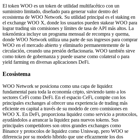
El token WOO es un token de utilidad multifacético con un
suministro limitado, diseñado para generar valor dentro del
ecosistema de WOO Network. Su utilidad principal es el staking en
el exchange WOO X, donde los usuarios pueden stakear WOO para
lograr trading sin comisiones y límites de tasa de API más altos. La
tokenómica incluye un programa mensual de recompra y quema,
donde WOO Network utiliza una parte de sus ingresos para comprar
WOO en el mercado abierto y eliminarlo permanentemente de la
circulación, creando una presión deflacionaria. WOO también sirve
como token de gobernanza y puede usarse como colateral o para
yield farming en diversas aplicaciones DeFi.
Ecosistema
WOO Network se posiciona como una capa de liquidez
fundamental para toda la economía cripto, sirviendo tanto a los
sectores CeFi como DeFi. En el espacio CeFi, compite con los
principales exchanges al ofrecer una experiencia de trading más
eficiente en capital a través de su modelo de cero comisiones en
WOO X. En DeFi, proporciona liquidez como servicio a protocolos,
ayudándolos a arrancar la liquidez para nuevos tokens. Sus
principales competidores son otros grandes exchanges como
Binance y protocolos de liquidez como Uniswap, pero WOO se
diferencia por su modelo híbrido que une eficazmente los dos