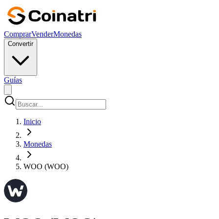
Comprar
Vender
Monedas
Convertir
Guías
Inicio
Monedas
WOO (WOO)