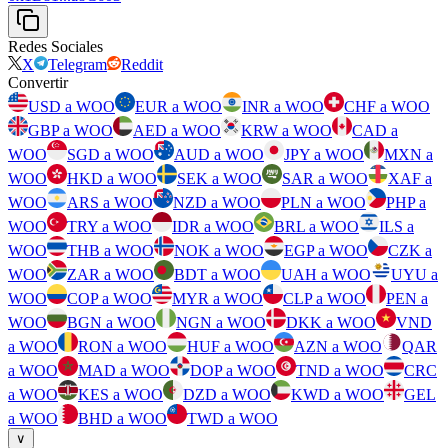
Redes Sociales
X
Telegram
Reddit
Convertir
USD a WOO
EUR a WOO
INR a WOO
CHF a WOO
GBP a WOO
AED a WOO
KRW a WOO
CAD a
WOO
SGD a WOO
AUD a WOO
JPY a WOO
MXN a
WOO
HKD a WOO
SEK a WOO
SAR a WOO
XAF a
WOO
ARS a WOO
NZD a WOO
PLN a WOO
PHP a
WOO
TRY a WOO
IDR a WOO
BRL a WOO
ILS a
WOO
THB a WOO
NOK a WOO
EGP a WOO
CZK a
WOO
ZAR a WOO
BDT a WOO
UAH a WOO
UYU a
WOO
COP a WOO
MYR a WOO
CLP a WOO
PEN a
WOO
BGN a WOO
NGN a WOO
DKK a WOO
VND
a WOO
RON a WOO
HUF a WOO
AZN a WOO
QAR
a WOO
MAD a WOO
DOP a WOO
TND a WOO
CRC
a WOO
KES a WOO
DZD a WOO
KWD a WOO
GEL
a WOO
BHD a WOO
TWD a WOO
∨