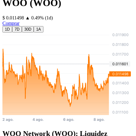
WOO
(
WOO
)
⁦$⁩ 0.011498
▲
0.49
%
(1d)
Comprar
1D
7D
30D
1A
WOO Network (WOO): Liquidez