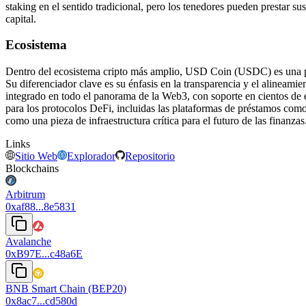
staking en el sentido tradicional, pero los tenedores pueden prestar
capital.
Ecosistema
Dentro del ecosistema cripto más amplio, USD Coin (USDC) es una pi
Su diferenciador clave es su énfasis en la transparencia y el alineami
integrado en todo el panorama de la Web3, con soporte en cientos de e
para los protocolos DeFi, incluidas las plataformas de préstamos co
como una pieza de infraestructura crítica para el futuro de las finanzas
Links
Sitio Web
Explorador
Repositorio
Blockchains
Arbitrum
0xaf88...8e5831
Avalanche
0xB97E...c48a6E
BNB Smart Chain (BEP20)
0x8ac7...cd580d