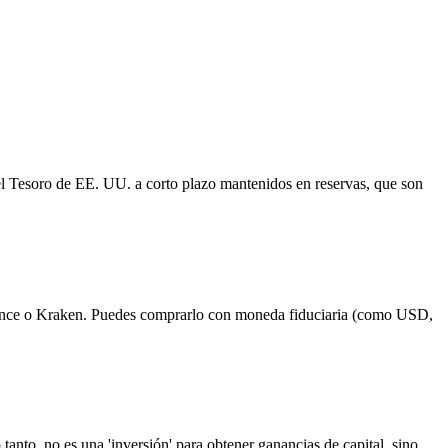
el Tesoro de EE. UU. a corto plazo mantenidos en reservas, que son
ance o Kraken. Puedes comprarlo con moneda fiduciaria (como USD,
anto, no es una 'inversión' para obtener ganancias de capital, sino