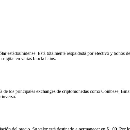
lar estadounidense. Está totalmente respaldada por efectivo y bonos d
 digital en varias blockchains.
 de los principales exchanges de criptomonedas como Coinbase, Bin
 inverso.
ión del precio. Su valor está destinado a permanecer en $1.00. Por lo t