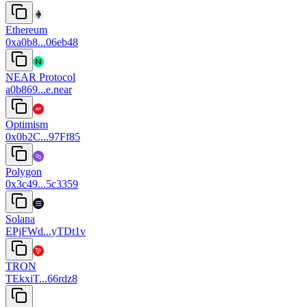
Ethereum
0xa0b8...06eb48
NEAR Protocol
a0b869...e.near
Optimism
0x0b2C...97Ff85
Polygon
0x3c49...5c3359
Solana
EPjFWd...yTDt1v
TRON
TEkxiT...66rdz8