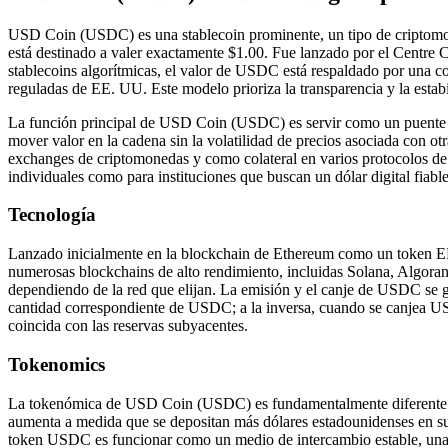
USD Coin (USDC) es una stablecoin prominente, un tipo de criptomon
está destinado a valer exactamente $1.00. Fue lanzado por el Centre Con
stablecoins algorítmicas, el valor de USDC está respaldado por una c
reguladas de EE. UU. Este modelo prioriza la transparencia y la estabi
La función principal de USD Coin (USDC) es servir como un puente esta
mover valor en la cadena sin la volatilidad de precios asociada con ot
exchanges de criptomonedas y como colateral en varios protocolos de
individuales como para instituciones que buscan un dólar digital fiable
Tecnología
Lanzado inicialmente en la blockchain de Ethereum como un token ER
numerosas blockchains de alto rendimiento, incluidas Solana, Algoran
dependiendo de la red que elijan. La emisión y el canje de USDC se g
cantidad correspondiente de USDC; a la inversa, cuando se canjea USD
coincida con las reservas subyacentes.
Tokenomics
La tokenómica de USD Coin (USDC) es fundamentalmente diferente de l
aumenta a medida que se depositan más dólares estadounidenses en su
token USDC es funcionar como un medio de intercambio estable, una u