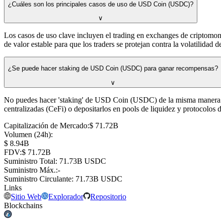
¿Cuáles son los principales casos de uso de USD Coin (USDC)?
∨
Los casos de uso clave incluyen el trading en exchanges de criptomone
de valor estable para que los traders se protejan contra la volatilidad 
¿Se puede hacer staking de USD Coin (USDC) para ganar recompensas?
∨
No puedes hacer 'staking' de USD Coin (USDC) de la misma manera qu
centralizadas (CeFi) o depositarlos en pools de liquidez y protocolos 
Capitalización de Mercado
:
⁦$⁩ 71.72B
Volumen (24h)
:
⁦$⁩ 8.94B
FDV
:
⁦$⁩ 71.72B
Suministro Total
:
⁦⁩ 71.73B USDC
Suministro Máx.
:
-
Suministro Circulante
:
⁦⁩ 71.73B USDC
Links
Sitio Web
Explorador
Repositorio
Blockchains