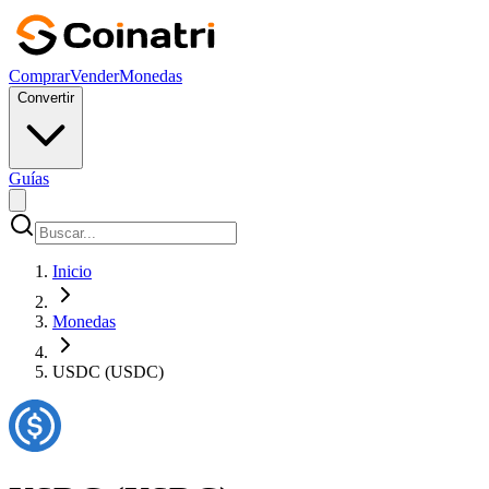
Comprar
Vender
Monedas
Convertir
Guías
Inicio
Monedas
USDC (USDC)