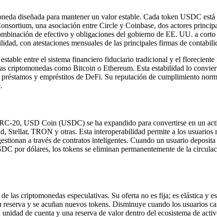
eda diseñada para mantener un valor estable. Cada token USDC está a
sortium, una asociación entre Circle y Coinbase, dos actores principales
ombinación de efectivo y obligaciones del gobierno de EE. UU. a corto 
lidad, con atestaciones mensuales de las principales firmas de contabilid
ble entre el sistema financiero fiduciario tradicional y el floreciente
ras criptomonedas como Bitcoin o Ethereum. Esta estabilidad lo convierte
 préstamos y empréstitos de DeFi. Su reputación de cumplimiento normat
.
C-20, USD Coin (USDC) se ha expandido para convertirse en un activo
d, Stellar, TRON y otras. Esta interoperabilidad permite a los usuari
estionan a través de contratos inteligentes. Cuando un usuario deposit
C por dólares, los tokens se eliminan permanentemente de la circulaci
as criptomonedas especulativas. Su oferta no es fija; es elástica y es
 reserva y se acuñan nuevos tokens. Disminuye cuando los usuarios ca
nidad de cuenta y una reserva de valor dentro del ecosistema de activ