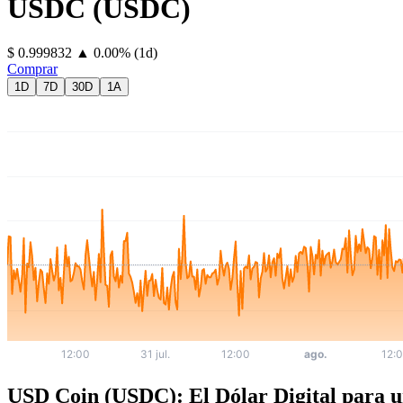
USDC
(
USDC
)
⁦$⁩ 0.999832
▲
0.00
%
(1d)
Comprar
1D
7D
30D
1A
USD Coin (USDC): El Dólar Digital para u