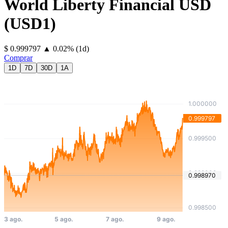
World Liberty Financial USD
(
USD1
)
⁦$⁩ 0.999797
▲
0.02
%
(1d)
Comprar
1D
7D
30D
1A