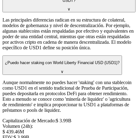
USDT?
∨
Las principales diferencias radican en su estructura de colateral,
modelos de gobernanza y nivel de descentralización. Por ejemplo,
algunas stablecoins están respaldadas por efectivo y equivalentes en
poder de una entidad central, mientras que otras están respaldadas
por activos cripto en cadena de manera descentralizada. El modelo
específico de USD1 define su posición única.
¿Puedo hacer staking con World Liberty Financial USD (USD1)?
∨
Aunque normalmente no puedes hacer 'staking' con una stablecoin
como USD1 en el sentido tradicional de Prueba de Participación,
puedes depositarla en protocolos DeFi para obtener rendimiento.
Esto a menudo se conoce como 'minería de liquidez' o 'agricultura
de rendimiento' e implica proporcionar tu USD1 a plataformas de
préstamos o pools de liquidez.
Capitalización de Mercado
:
⁦$⁩ 3.99B
Volumen (24h)
:
⁦$⁩ 439.46M
FDV
:
⁦$⁩ 3.99B