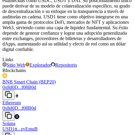
establecidas como USDC, USDT y DAI. Su posicionamiento único
puede derivar de su modelo de colateralización específico, su grado
de descentralización o su enfoque en la transparencia a través de
auditorías en cadena. USD1 tiene como objetivo integrarse en una
amplia gama de protocolos DeFi, mercados de NFT y aplicaciones
Web3, sirviendo como una capa de liquidez fundamental. Su éxito
depende de generar confianza y lograr una adopción generalizada
entre exchanges, proveedores de billeteras y desarrolladores de
dApps, aumentando así su utilidad y efecto de red como un dólar
digital confiable.
Links
Sitio Web
Explorador
Repositorio
Blockchains
BNB Smart Chain (BEP20)
0x8d0D...f08B0d
Ethereum
0x8d0D...f08B0d
Solana
USD1tt...zvEmuB