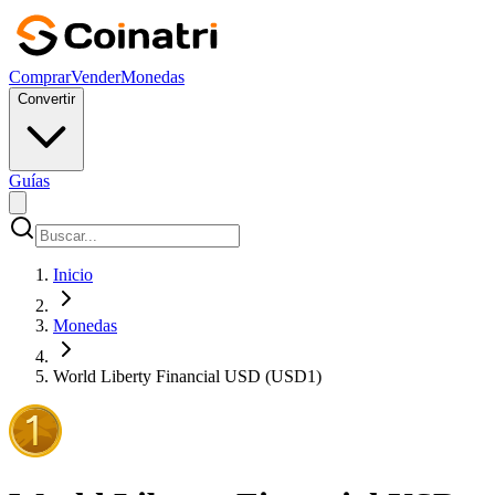
Comprar
Vender
Monedas
Convertir
Guías
Inicio
Monedas
World Liberty Financial USD (USD1)