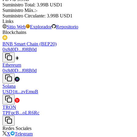
Suministro Total
:
⁦⁩ 3.99B USD1
Suministro Máx.
:
-
Suministro Circulante
:
⁦⁩ 3.99B USD1
Links
Sitio Web
Explorador
Repositorio
Blockchains
BNB Smart Chain (BEP20)
0x8d0D...f08B0d
Ethereum
0x8d0D...f08B0d
Solana
USD1tt...zvEmuB
TRON
TPFqcB...oLR6Rc
Redes Sociales
X
Telegram