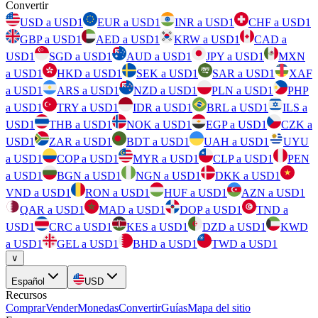
Convertir
USD a USD1
EUR a USD1
INR a USD1
CHF a USD1
GBP a USD1
AED a USD1
KRW a USD1
CAD a
USD1
SGD a USD1
AUD a USD1
JPY a USD1
MXN
a USD1
HKD a USD1
SEK a USD1
SAR a USD1
XAF
a USD1
ARS a USD1
NZD a USD1
PLN a USD1
PHP
a USD1
TRY a USD1
IDR a USD1
BRL a USD1
ILS a
USD1
THB a USD1
NOK a USD1
EGP a USD1
CZK a
USD1
ZAR a USD1
BDT a USD1
UAH a USD1
UYU
a USD1
COP a USD1
MYR a USD1
CLP a USD1
PEN
a USD1
BGN a USD1
NGN a USD1
DKK a USD1
VND a USD1
RON a USD1
HUF a USD1
AZN a USD1
QAR a USD1
MAD a USD1
DOP a USD1
TND a
USD1
CRC a USD1
KES a USD1
DZD a USD1
KWD
a USD1
GEL a USD1
BHD a USD1
TWD a USD1
∨
Español
USD
Recursos
Comprar
Vender
Monedas
Convertir
Guías
Mapa del sitio