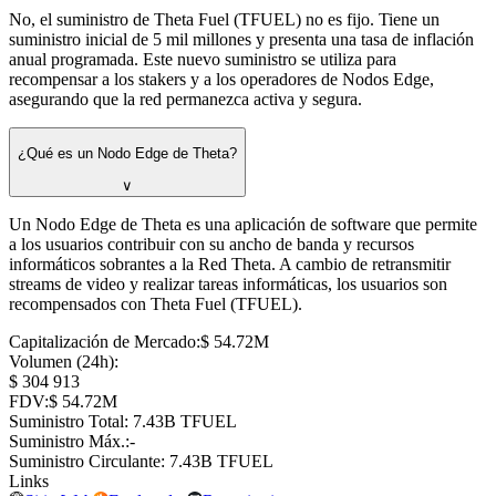
No, el suministro de Theta Fuel (TFUEL) no es fijo. Tiene un
suministro inicial de 5 mil millones y presenta una tasa de inflación
anual programada. Este nuevo suministro se utiliza para
recompensar a los stakers y a los operadores de Nodos Edge,
asegurando que la red permanezca activa y segura.
¿Qué es un Nodo Edge de Theta?
∨
Un Nodo Edge de Theta es una aplicación de software que permite
a los usuarios contribuir con su ancho de banda y recursos
informáticos sobrantes a la Red Theta. A cambio de retransmitir
streams de video y realizar tareas informáticas, los usuarios son
recompensados con Theta Fuel (TFUEL).
Capitalización de Mercado
:
⁦$⁩ 54.72M
Volumen (24h)
:
⁦$⁩ 304 913
FDV
:
⁦$⁩ 54.72M
Suministro Total
:
⁦⁩ 7.43B TFUEL
Suministro Máx.
:
-
Suministro Circulante
:
⁦⁩ 7.43B TFUEL
Links