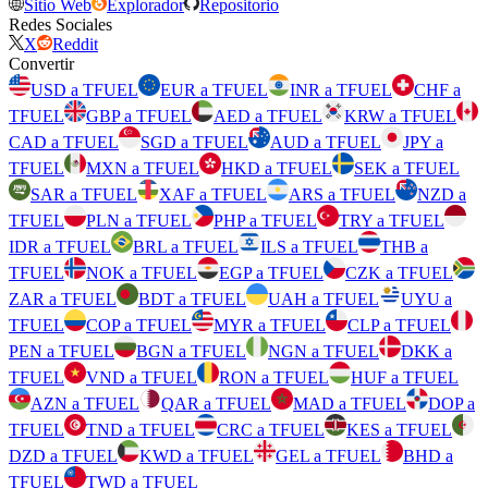
Sitio Web
Explorador
Repositorio
Redes Sociales
X
Reddit
Convertir
USD a TFUEL
EUR a TFUEL
INR a TFUEL
CHF a
TFUEL
GBP a TFUEL
AED a TFUEL
KRW a TFUEL
CAD a TFUEL
SGD a TFUEL
AUD a TFUEL
JPY a
TFUEL
MXN a TFUEL
HKD a TFUEL
SEK a TFUEL
SAR a TFUEL
XAF a TFUEL
ARS a TFUEL
NZD a
TFUEL
PLN a TFUEL
PHP a TFUEL
TRY a TFUEL
IDR a TFUEL
BRL a TFUEL
ILS a TFUEL
THB a
TFUEL
NOK a TFUEL
EGP a TFUEL
CZK a TFUEL
ZAR a TFUEL
BDT a TFUEL
UAH a TFUEL
UYU a
TFUEL
COP a TFUEL
MYR a TFUEL
CLP a TFUEL
PEN a TFUEL
BGN a TFUEL
NGN a TFUEL
DKK a
TFUEL
VND a TFUEL
RON a TFUEL
HUF a TFUEL
AZN a TFUEL
QAR a TFUEL
MAD a TFUEL
DOP a
TFUEL
TND a TFUEL
CRC a TFUEL
KES a TFUEL
DZD a TFUEL
KWD a TFUEL
GEL a TFUEL
BHD a
TFUEL
TWD a TFUEL