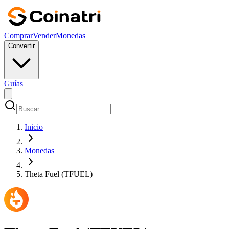
Comprar
Vender
Monedas
Convertir
Guías
Inicio
Monedas
Theta Fuel (TFUEL)