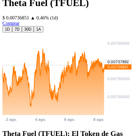
Theta Fuel
(
TFUEL
)
⁦$⁩ 0.00736851
▲
0.46
%
(1d)
Comprar
1D
7D
30D
1A
Theta Fuel (TFUEL): El Token de Gas