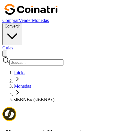
Comprar
Vender
Monedas
Convertir
Guías
Inicio
Monedas
slisBNBx (slisBNBx)