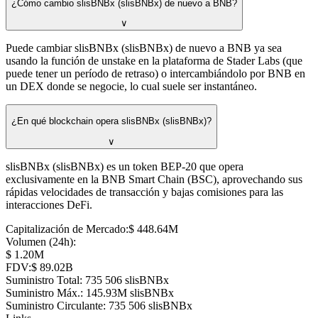
¿Cómo cambio slisBNBx (slisBNBx) de nuevo a BNB?
∨
Puede cambiar slisBNBx (slisBNBx) de nuevo a BNB ya sea
usando la función de unstake en la plataforma de Stader Labs (que
puede tener un período de retraso) o intercambiándolo por BNB en
un DEX donde se negocie, lo cual suele ser instantáneo.
¿En qué blockchain opera slisBNBx (slisBNBx)?
∨
slisBNBx (slisBNBx) es un token BEP-20 que opera
exclusivamente en la BNB Smart Chain (BSC), aprovechando sus
rápidas velocidades de transacción y bajas comisiones para las
interacciones DeFi.
Capitalización de Mercado
:
⁦$⁩ 448.64M
Volumen (24h)
:
⁦$⁩ 1.20M
FDV
:
⁦$⁩ 89.02B
Suministro Total
:
⁦⁩ 735 506 slisBNBx
Suministro Máx.
:
⁦⁩ 145.93M slisBNBx
Suministro Circulante
:
⁦⁩ 735 506 slisBNBx