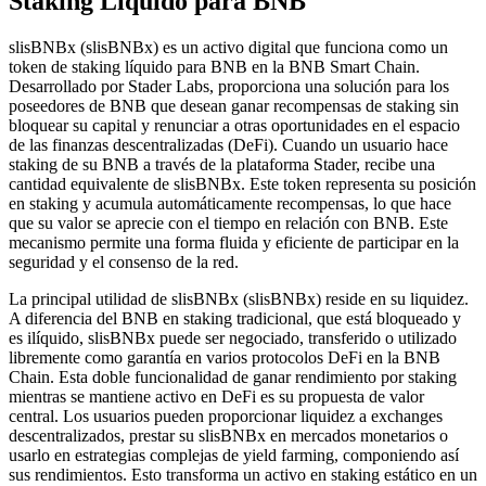
Staking Líquido para BNB
slisBNBx (slisBNBx) es un activo digital que funciona como un
token de staking líquido para BNB en la BNB Smart Chain.
Desarrollado por Stader Labs, proporciona una solución para los
poseedores de BNB que desean ganar recompensas de staking sin
bloquear su capital y renunciar a otras oportunidades en el espacio
de las finanzas descentralizadas (DeFi). Cuando un usuario hace
staking de su BNB a través de la plataforma Stader, recibe una
cantidad equivalente de slisBNBx. Este token representa su posición
en staking y acumula automáticamente recompensas, lo que hace
que su valor se aprecie con el tiempo en relación con BNB. Este
mecanismo permite una forma fluida y eficiente de participar en la
seguridad y el consenso de la red.
La principal utilidad de slisBNBx (slisBNBx) reside en su liquidez.
A diferencia del BNB en staking tradicional, que está bloqueado y
es ilíquido, slisBNBx puede ser negociado, transferido o utilizado
libremente como garantía en varios protocolos DeFi en la BNB
Chain. Esta doble funcionalidad de ganar rendimiento por staking
mientras se mantiene activo en DeFi es su propuesta de valor
central. Los usuarios pueden proporcionar liquidez a exchanges
descentralizados, prestar su slisBNBx en mercados monetarios o
usarlo en estrategias complejas de yield farming, componiendo así
sus rendimientos. Esto transforma un activo en staking estático en un