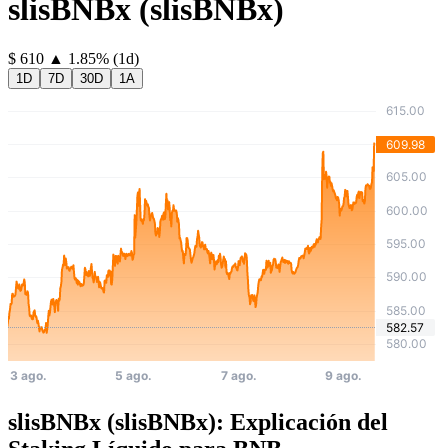
slisBNBx
(
slisBNBx
)
⁦$⁩ 610
▲
1.85
%
(1d)
1D
7D
30D
1A
slisBNBx (slisBNBx): Explicación del