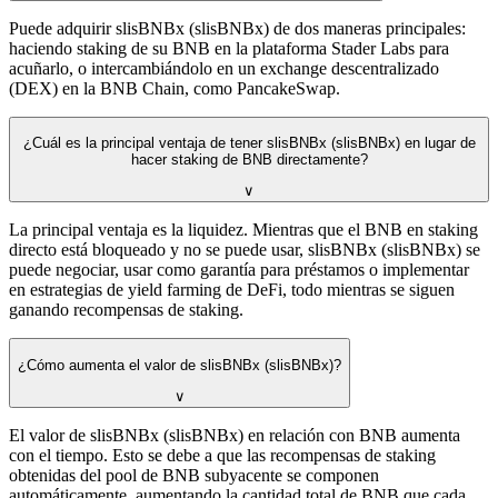
Puede adquirir slisBNBx (slisBNBx) de dos maneras principales:
haciendo staking de su BNB en la plataforma Stader Labs para
acuñarlo, o intercambiándolo en un exchange descentralizado
(DEX) en la BNB Chain, como PancakeSwap.
¿Cuál es la principal ventaja de tener slisBNBx (slisBNBx) en lugar de
hacer staking de BNB directamente?
∨
La principal ventaja es la liquidez. Mientras que el BNB en staking
directo está bloqueado y no se puede usar, slisBNBx (slisBNBx) se
puede negociar, usar como garantía para préstamos o implementar
en estrategias de yield farming de DeFi, todo mientras se siguen
ganando recompensas de staking.
¿Cómo aumenta el valor de slisBNBx (slisBNBx)?
∨
El valor de slisBNBx (slisBNBx) en relación con BNB aumenta
con el tiempo. Esto se debe a que las recompensas de staking
obtenidas del pool de BNB subyacente se componen
automáticamente, aumentando la cantidad total de BNB que cada