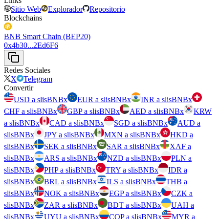
Links
Sitio Web
Explorador
Repositorio
Blockchains
BNB Smart Chain (BEP20)
0x4b30...2Ed6F6
Redes Sociales
X
Telegram
Convertir
USD a slisBNBx
EUR a slisBNBx
INR a slisBNBx
CHF a slisBNBx
GBP a slisBNBx
AED a slisBNBx
KRW
a slisBNBx
CAD a slisBNBx
SGD a slisBNBx
AUD a
slisBNBx
JPY a slisBNBx
MXN a slisBNBx
HKD a
slisBNBx
SEK a slisBNBx
SAR a slisBNBx
XAF a
slisBNBx
ARS a slisBNBx
NZD a slisBNBx
PLN a
slisBNBx
PHP a slisBNBx
TRY a slisBNBx
IDR a
slisBNBx
BRL a slisBNBx
ILS a slisBNBx
THB a
slisBNBx
NOK a slisBNBx
EGP a slisBNBx
CZK a
slisBNBx
ZAR a slisBNBx
BDT a slisBNBx
UAH a
slisBNBx
UYU a slisBNBx
COP a slisBNBx
MYR a