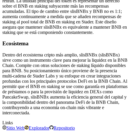
retiran. La utilidad principal del token es representar un derecho
sobre el BNB en staking subyacente más las recompensas
acumuladas. El tipo de cambio entre slisBNBx y BNB no es 1:1;
aumenta continuamente a medida que se añaden recompensas de
staking al pool total de BNB en staking en Stader. Este diseño
asegura que mantener slisBNBx es equivalente a mantener BNB en
staking que se está componiendo constantemente.
Ecosistema
Dentro del ecosistema cripto más amplio, slisBNBx (slisBNBx)
sirve como un instrumento clave para mejorar la liquidez en la BNB
Chain. Compite con otras soluciones de staking líquido disponibles
para BNB. Su posicionamiento único proviene de la presencia
multi-cadena de Stader Labs y su enfoque en crear integraciones
profundas con los principales protocolos DeFi en la BNB Chain. Al
permitir que el BNB en staking se use como garantía en plataformas
de préstamos o para la provisión de liquidez en DEXs como
PancakeSwap, slisBNBx aumenta la eficiencia general del capital y
la componibilidad dentro del panorama DeFi de la BNB Chain,
contribuyendo a una economía on-chain más vibrante e
interconectada.
Links
Sitio Web
Explorador
Repositorio