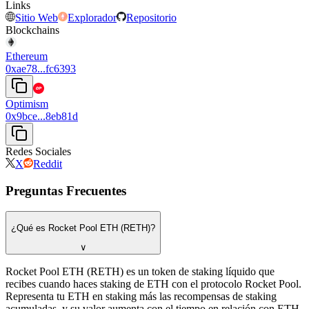
Links
Sitio Web
Explorador
Repositorio
Blockchains
Ethereum
0xae78...fc6393
Optimism
0x9bce...8eb81d
Redes Sociales
X
Reddit
Preguntas Frecuentes
¿Qué es Rocket Pool ETH (RETH)?
∨
Rocket Pool ETH (RETH) es un token de staking líquido que
recibes cuando haces staking de ETH con el protocolo Rocket Pool.
Representa tu ETH en staking más las recompensas de staking
acumuladas, y su valor aumenta con el tiempo en relación con ETH.