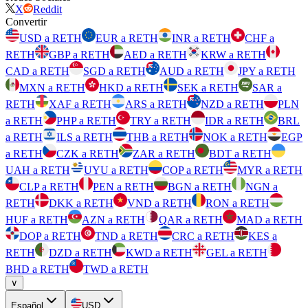
X
Reddit
Convertir
USD a RETH
EUR a RETH
INR a RETH
CHF a
RETH
GBP a RETH
AED a RETH
KRW a RETH
CAD a RETH
SGD a RETH
AUD a RETH
JPY a RETH
MXN a RETH
HKD a RETH
SEK a RETH
SAR a
RETH
XAF a RETH
ARS a RETH
NZD a RETH
PLN
a RETH
PHP a RETH
TRY a RETH
IDR a RETH
BRL
a RETH
ILS a RETH
THB a RETH
NOK a RETH
EGP
a RETH
CZK a RETH
ZAR a RETH
BDT a RETH
UAH a RETH
UYU a RETH
COP a RETH
MYR a RETH
CLP a RETH
PEN a RETH
BGN a RETH
NGN a
RETH
DKK a RETH
VND a RETH
RON a RETH
HUF a RETH
AZN a RETH
QAR a RETH
MAD a RETH
DOP a RETH
TND a RETH
CRC a RETH
KES a
RETH
DZD a RETH
KWD a RETH
GEL a RETH
BHD a RETH
TWD a RETH
∨
Español
USD