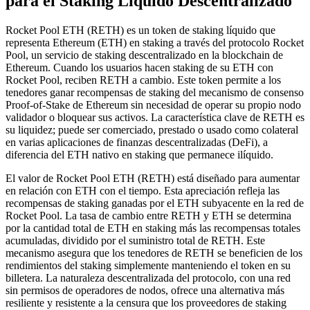
para el Staking Líquido Descentralizado
Rocket Pool ETH (RETH) es un token de staking líquido que
representa Ethereum (ETH) en staking a través del protocolo Rocket
Pool, un servicio de staking descentralizado en la blockchain de
Ethereum. Cuando los usuarios hacen staking de su ETH con
Rocket Pool, reciben RETH a cambio. Este token permite a los
tenedores ganar recompensas de staking del mecanismo de consenso
Proof-of-Stake de Ethereum sin necesidad de operar su propio nodo
validador o bloquear sus activos. La característica clave de RETH es
su liquidez; puede ser comerciado, prestado o usado como colateral
en varias aplicaciones de finanzas descentralizadas (DeFi), a
diferencia del ETH nativo en staking que permanece ilíquido.
El valor de Rocket Pool ETH (RETH) está diseñado para aumentar
en relación con ETH con el tiempo. Esta apreciación refleja las
recompensas de staking ganadas por el ETH subyacente en la red de
Rocket Pool. La tasa de cambio entre RETH y ETH se determina
por la cantidad total de ETH en staking más las recompensas totales
acumuladas, dividido por el suministro total de RETH. Este
mecanismo asegura que los tenedores de RETH se beneficien de los
rendimientos del staking simplemente manteniendo el token en su
billetera. La naturaleza descentralizada del protocolo, con una red
sin permisos de operadores de nodos, ofrece una alternativa más
resiliente y resistente a la censura que los proveedores de staking