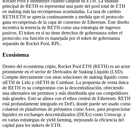
Rocket Pool y disminuye cuando canjean su ETH. La utilidad
principal de RETH es representar una parte del pool total de ETH
en staking más las recompensas acumuladas. La tasa de cambio
RETH:ETH se aprecia continuamente a medida que el protocolo
gana recompensas de la capa de consenso de Ethereum. Este diseño
incentiva la tenencia de RETH como una estrategia de ingresos
pasivos. El token en sí no tiene derechos de gobernanza sobre el
protocolo; esa función es manejada por el token de gobernanza
separado de Rocket Pool, RPL.
Ecosistema
Dentro del ecosistema cripto, Rocket Pool ETH (RETH) es un actor
prominente en el sector de Derivados de Staking Líquido (LSD).
Compite directamente con otras soluciones de staking líquido como
stETH de Lido y cbETH de Coinbase. La propuesta de venta única
de RETH es su compromiso con la descentralización, ofreciendo
una alternativa sin permisos y más distribuida que sus competidores
más grandes. Esto se alinea con el ethos central de Ethereum. RETH
está profundamente integrado en DeFi, donde puede ser usado como
colateral en plataformas de préstamos como Aave, para proporcionar
liquidez en exchanges descentralizados (DEXs) como Uniswap, y
en varias estrategias de yield farming, mejorando la eficiencia del
capital para los stakers de ETH.