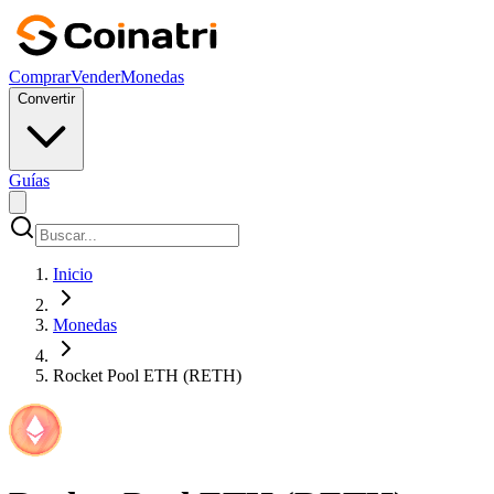
Comprar
Vender
Monedas
Convertir
Guías
Inicio
Monedas
Rocket Pool ETH (RETH)