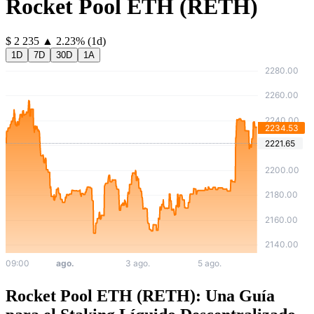
Rocket Pool ETH
(
RETH
)
⁦$⁩ 2 235
▲
2.23
%
(1d)
1D
7D
30D
1A
Rocket Pool ETH (RETH): Una Guía