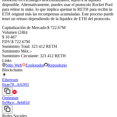
disponible. Alternativamente, puedes usar el protocolo Rocket Pool
para retirar tu stake, lo que implica quemar tu RETH para recibir tu
ETH original más las recompensas acumuladas. Este proceso puede
tener un retraso dependiendo de la liquidez de ETH del protocolo.
Capitalización de Mercado
:
⁦$⁩ 722.67M
Volumen (24h)
:
⁦$⁩ 10 467
FDV
:
⁦$⁩ 722.67M
Suministro Total
:
⁦⁩ 323 412 RETH
Suministro Máx.
:
-
Suministro Circulante
:
⁦⁩ 323 412 RETH
Links
Sitio Web
Explorador
Repositorio
Blockchains
Ethereum
0xae78...fc6393
Optimism
0x9bce...8eb81d
Redes Sociales