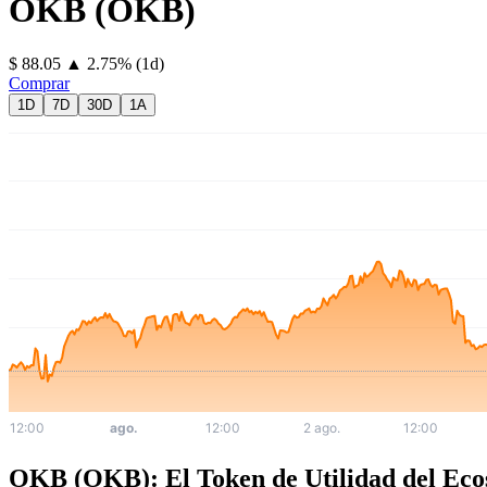
OKB
(
OKB
)
⁦$⁩ 88.05
▲
2.75
%
(1d)
Comprar
1D
7D
30D
1A
OKB (OKB): El Token de Utilidad del Ec