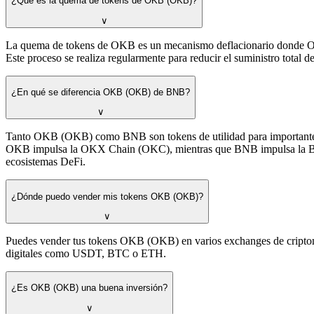
¿Qué es la quema de tokens de OKB (OKB)?
∨
La quema de tokens de OKB es un mecanismo deflacionario donde OKX
Este proceso se realiza regularmente para reducir el suministro total
¿En qué se diferencia OKB (OKB) de BNB?
∨
Tanto OKB (OKB) como BNB son tokens de utilidad para importantes ex
OKB impulsa la OKX Chain (OKC), mientras que BNB impulsa la BNB 
ecosistemas DeFi.
¿Dónde puedo vender mis tokens OKB (OKB)?
∨
Puedes vender tus tokens OKB (OKB) en varios exchanges de criptom
digitales como USDT, BTC o ETH.
¿Es OKB (OKB) una buena inversión?
∨