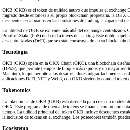
OKB (OKB) es el token de utilidad nativo que impulsa el exchange 
migrado desde entonces a su propia blockchain propietaria, la OKX 
descuentos escalonados en las comisiones de trading, la capacidad de
La utilidad de OKB se extiende más allá del exchange centralizado. Co
Proof-of-Stake (PoS) de la red a través del staking. Este doble papel
descentralizadas (DeFi) que se están construyendo en su blockchain 
Tecnología
OKB (OKB) opera en la OKX Chain (OKC), una blockchain diseñada pa
(DPoS), que permite tiempos de bloque más rápidos y un mayor rendi
Machine), lo que permite a los desarrolladores migrar fácilmente sus
aplicaciones DeFi, NFT y Web3, con OKB sirviendo como el token de g
Tokenomics
La tokenómica de OKB (OKB) está diseñada para crear un modelo defl
OKX. Este programa de quema de tokens se financia con un porcentaje 
tiempo. La utilidad principal del token OKB incluye descuentos esca
la inclusión de tokens en el exchange. Los poseedores también pued
Ecosistema