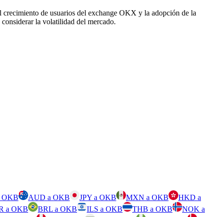
el crecimiento de usuarios del exchange OKX y la adopción de la
considerar la volatilidad del mercado.
a OKB
AUD a OKB
JPY a OKB
MXN a OKB
HKD a
R a OKB
BRL a OKB
ILS a OKB
THB a OKB
NOK a