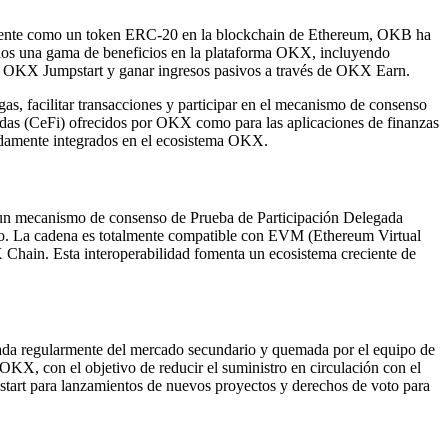
almente como un token ERC-20 en la blockchain de Ethereum, OKB ha
ios una gama de beneficios en la plataforma OKX, incluyendo
ama OKX Jumpstart y ganar ingresos pasivos a través de OKX Earn.
as, facilitar transacciones y participar en el mecanismo de consenso
izadas (CeFi) ofrecidos por OKX como para las aplicaciones de finanzas
undamente integrados en el ecosistema OKX.
un mecanismo de consenso de Prueba de Participación Delegada
jo. La cadena es totalmente compatible con EVM (Ethereum Virtual
X Chain. Esta interoperabilidad fomenta un ecosistema creciente de
rada regularmente del mercado secundario y quemada por el equipo de
KX, con el objetivo de reducir el suministro en circulación con el
start para lanzamientos de nuevos proyectos y derechos de voto para