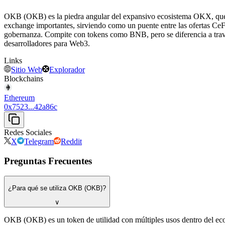
OKB (OKB) es la piedra angular del expansivo ecosistema OKX, que in
exchange importantes, sirviendo como un puente entre las ofertas CeF
gobernanza. Compite con tokens como BNB, pero se diferencia a través
desarrolladores para Web3.
Links
Sitio Web
Explorador
Blockchains
Ethereum
0x7523...42a86c
Redes Sociales
X
Telegram
Reddit
Preguntas Frecuentes
¿Para qué se utiliza OKB (OKB)?
∨
OKB (OKB) es un token de utilidad con múltiples usos dentro del ecos