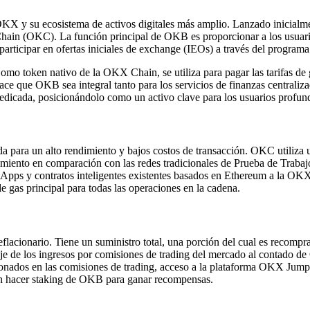
OKX y su ecosistema de activos digitales más amplio. Lanzado inici
Chain (OKC). La función principal de OKB es proporcionar a los usuar
 participar en ofertas iniciales de exchange (IEOs) a través del progr
mo token nativo de la OKX Chain, se utiliza para pagar las tarifas de g
 hace que OKB sea integral tanto para los servicios de finanzas central
dedicada, posicionándolo como un activo clave para los usuarios prof
ra un alto rendimiento y bajos costos de transacción. OKC utiliza 
miento en comparación con las redes tradicionales de Prueba de Traba
 dApps y contratos inteligentes existentes basados en Ethereum a la OK
as principal para todas las operaciones en la cadena.
acionario. Tiene un suministro total, una porción del cual es recomp
de los ingresos por comisiones de trading del mercado al contado de O
lonados en las comisiones de trading, acceso a la plataforma OKX Jump
en hacer staking de OKB para ganar recompensas.