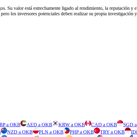
. Su valor está estrechamente ligado al rendimiento, la reputación y 
o los inversores potenciales deben realizar su propia investigación y 
BP a OKB
AED a OKB
KRW a OKB
CAD a OKB
SGD 
B
NZD a OKB
PLN a OKB
PHP a OKB
TRY a OKB
ID