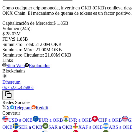
Como cualquier criptomoneda, invertir en OKB (OKB) conlleva riesgos
OKX Chain. El mecanismo de quema de tokens es un factor positivo, per
Capitalización de Mercado
:
⁦$⁩ 1.85B
Volumen (24h)
:
⁦$⁩ 28.03M
FDV
:
⁦$⁩ 1.85B
Suministro Total
:
⁦⁩ 21.00M OKB
Suministro Máx.
:
⁦⁩ 21.00M OKB
Suministro Circulante
:
⁦⁩ 21.00M OKB
Links
Sitio Web
Explorador
Blockchains
Ethereum
0x7523...42a86c
Redes Sociales
X
Telegram
Reddit
Convertir
USD a OKB
EUR a OKB
INR a OKB
CHF a OKB
G
OKB
SEK a OKB
SAR a OKB
XAF a OKB
ARS a OK