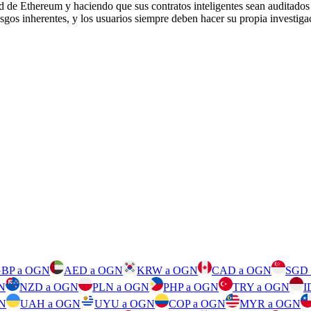
ed de Ethereum y haciendo que sus contratos inteligentes sean auditado
gos inherentes, y los usuarios siempre deben hacer su propia investiga
BP a OGN
AED a OGN
KRW a OGN
CAD a OGN
SGD
N
NZD a OGN
PLN a OGN
PHP a OGN
TRY a OGN
I
N
UAH a OGN
UYU a OGN
COP a OGN
MYR a OGN