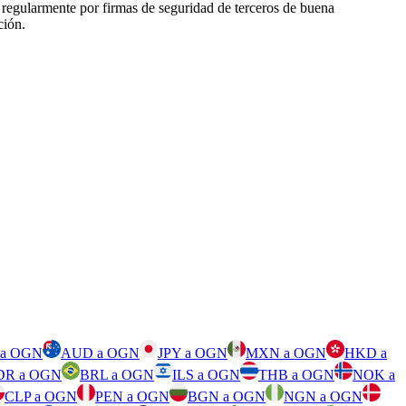
s regularmente por firmas de seguridad de terceros de buena
ción.
 a OGN
AUD a OGN
JPY a OGN
MXN a OGN
HKD a
DR a OGN
BRL a OGN
ILS a OGN
THB a OGN
NOK a
CLP a OGN
PEN a OGN
BGN a OGN
NGN a OGN