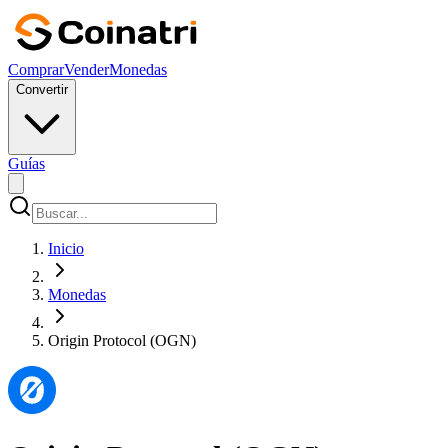
Comprar
Vender
Monedas
Convertir
Guías
Inicio
Monedas
Origin Protocol (OGN)