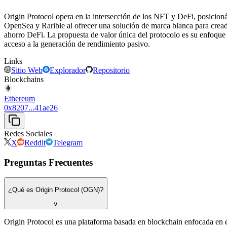
Origin Protocol opera en la intersección de los NFT y DeFi, posicio
OpenSea y Rarible al ofrecer una solución de marca blanca para crea
ahorro DeFi. La propuesta de valor única del protocolo es su enfoqu
acceso a la generación de rendimiento pasivo.
Links
Sitio Web
Explorador
Repositorio
Blockchains
Ethereum
0x8207...41ae26
Redes Sociales
X
Reddit
Telegram
Preguntas Frecuentes
¿Qué es Origin Protocol (OGN)?
∨
Origin Protocol es una plataforma basada en blockchain enfocada en 