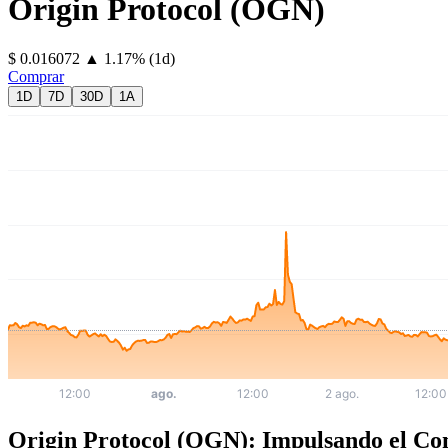
Origin Protocol
(
OGN
)
⁦$⁩ 0.016072
▲
1.17
%
(1d)
Comprar
1D
7D
30D
1A
Origin Protocol (OGN): Impulsando el Co