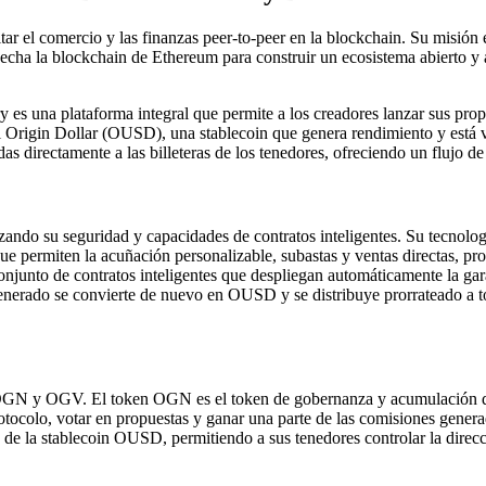
ar el comercio y las finanzas peer-to-peer en la blockchain. Su misión 
cha la blockchain de Ethereum para construir un ecosistema abierto y ac
ry es una plataforma integral que permite a los creadores lanzar sus pr
a el Origin Dollar (OUSD), una stablecoin que genera rendimiento y es
s directamente a las billeteras de los tenedores, ofreciendo un flujo de 
zando su seguridad y capacidades de contratos inteligentes. Su tecnologí
ue permiten la acuñación personalizable, subastas y ventas directas, pro
onjunto de contratos inteligentes que despliegan automáticamente la gar
nerado se convierte de nuevo en OUSD y se distribuye prorrateado a to
: OGN y OGV. El token OGN es el token de gobernanza y acumulación de
otocolo, votar en propuestas y ganar una parte de las comisiones gener
 de la stablecoin OUSD, permitiendo a sus tenedores controlar la direcci