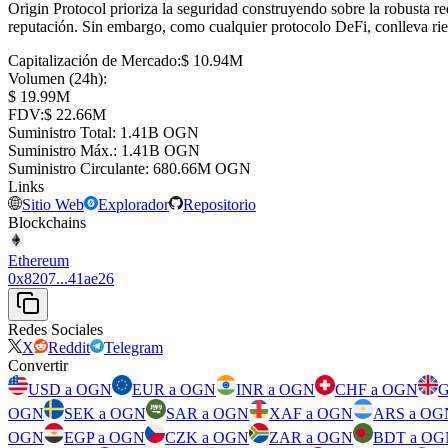
Origin Protocol prioriza la seguridad construyendo sobre la robusta r
reputación. Sin embargo, como cualquier protocolo DeFi, conlleva ries
Capitalización de Mercado
:
⁦$⁩ 10.94M
Volumen (24h)
:
⁦$⁩ 19.99M
FDV
:
⁦$⁩ 22.66M
Suministro Total
:
⁦⁩ 1.41B OGN
Suministro Máx.
:
⁦⁩ 1.41B OGN
Suministro Circulante
:
⁦⁩ 680.66M OGN
Links
Sitio Web
Explorador
Repositorio
Blockchains
Ethereum
0x8207...41ae26
Redes Sociales
X
Reddit
Telegram
Convertir
USD a OGN
EUR a OGN
INR a OGN
CHF a OGN
G
OGN
SEK a OGN
SAR a OGN
XAF a OGN
ARS a OG
OGN
EGP a OGN
CZK a OGN
ZAR a OGN
BDT a OG