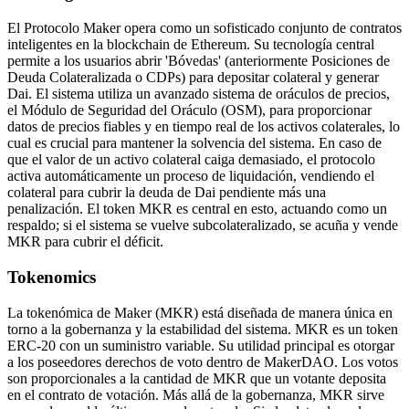
El Protocolo Maker opera como un sofisticado conjunto de contratos
inteligentes en la blockchain de Ethereum. Su tecnología central
permite a los usuarios abrir 'Bóvedas' (anteriormente Posiciones de
Deuda Colateralizada o CDPs) para depositar colateral y generar
Dai. El sistema utiliza un avanzado sistema de oráculos de precios,
el Módulo de Seguridad del Oráculo (OSM), para proporcionar
datos de precios fiables y en tiempo real de los activos colaterales, lo
cual es crucial para mantener la solvencia del sistema. En caso de
que el valor de un activo colateral caiga demasiado, el protocolo
activa automáticamente un proceso de liquidación, vendiendo el
colateral para cubrir la deuda de Dai pendiente más una
penalización. El token MKR es central en esto, actuando como un
respaldo; si el sistema se vuelve subcolateralizado, se acuña y vende
MKR para cubrir el déficit.
Tokenomics
La tokenómica de Maker (MKR) está diseñada de manera única en
torno a la gobernanza y la estabilidad del sistema. MKR es un token
ERC-20 con un suministro variable. Su utilidad principal es otorgar
a los poseedores derechos de voto dentro de MakerDAO. Los votos
son proporcionales a la cantidad de MKR que un votante deposita
en el contrato de votación. Más allá de la gobernanza, MKR sirve