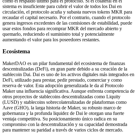
como el respaldo último para el protocolo. Si el colateral en el
sistema es insuficiente para cubrir el valor de todos los Dai en
circulación, el protocolo acuña y subasta nuevos tokens MKR para
recaudar el capital necesario. Por el contrario, cuando el protocolo
genera ingresos excedentes de las comisiones de estabilidad, puede
usar estos fondos para recomprar MKR del mercado abierto y
quemarlo, reduciendo el suministro total y potencialmente
aumentando el valor para los poseedores restantes.
Ecosistema
MakerDAO es un pilar fundamental del ecosistema de finanzas
descentralizadas (DeFi), en gran parte debido a su creación de la
stablecoin Dai. Dai es uno de los activos digitales más integrados en
DeFi, utilizado para prestar, pedir prestado, comerciar y como
reserva de valor. Esta adopción generalizada le da al Protocolo
Maker una influencia significativa. Aunque enfrenta competencia de
otros proyectos de stablecoins descentralizadas como Liquity
(LUSD) y stablecoins sobrecolateralizadas de plataformas como
Aave (GHO), la larga historia de Maker, su robusto marco de
gobernanza y la profunda liquidez de Dai le otorgan una fuerte
ventaja competitiva. Su posicionamiento único radica en su
compromiso con la descentralización y su capacidad demostrada
para mantener su paridad a través de varios ciclos de mercado.