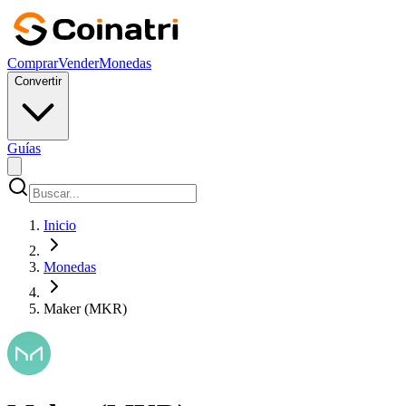
Comprar
Vender
Monedas
Convertir
Guías
Inicio
Monedas
Maker (MKR)