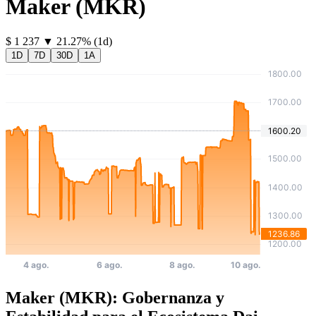
Maker
(
MKR
)
⁦$⁩ 1 237
▼
21.27
%
(1d)
1D
7D
30D
1A
Maker (MKR): Gobernanza y