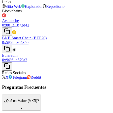
Links
Sitio Web
Explorador
Repositorio
Blockchains
Avalanche
0x8812...b72d42
BNB Smart Chain (BEP20)
0x5f0d...864350
Ethereum
0x9f8f...a579a2
Redes Sociales
X
Telegram
Reddit
Preguntas Frecuentes
¿Qué es Maker (MKR)?
∨