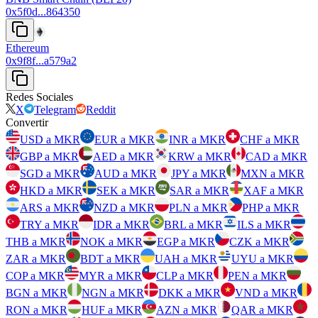
0x5f0d...864350
Ethereum
0x9f8f...a579a2
Redes Sociales
X
Telegram
Reddit
Convertir
USD a MKR
EUR a MKR
INR a MKR
CHF a MKR
GBP a MKR
AED a MKR
KRW a MKR
CAD a MKR
SGD a MKR
AUD a MKR
JPY a MKR
MXN a MKR
HKD a MKR
SEK a MKR
SAR a MKR
XAF a MKR
ARS a MKR
NZD a MKR
PLN a MKR
PHP a MKR
TRY a MKR
IDR a MKR
BRL a MKR
ILS a MKR
THB a MKR
NOK a MKR
EGP a MKR
CZK a MKR
ZAR a MKR
BDT a MKR
UAH a MKR
UYU a MKR
COP a MKR
MYR a MKR
CLP a MKR
PEN a MKR
BGN a MKR
NGN a MKR
DKK a MKR
VND a MKR
RON a MKR
HUF a MKR
AZN a MKR
QAR a MKR