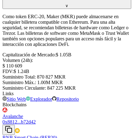
∨
Como token ERC-20, Maker (MKR) puede almacenarse en
cualquier billetera compatible con Ethereum. Para una alta
seguridad, se recomiendan billeteras de hardware como Ledger o
Trezor. Las billeteras de software como MetaMask o Trust Wallet
también son opciones populares para un acceso más fácil y la
interacción con aplicaciones DeFi.
Capitalización de Mercado
:
⁦$⁩ 1.05B
Volumen (24h)
:
⁦$⁩ 110 609
FDV
:
⁦$⁩ 1.24B
Suministro Total
:
⁦⁩ 870 827 MKR
Suministro Máx.
:
⁦⁩ 1.00M MKR
Suministro Circulante
:
⁦⁩ 847 225 MKR
Links
Sitio Web
Explorador
Repositorio
Blockchains
Avalanche
0x8812...b72d42
BNB Smart Chain (BEP20)