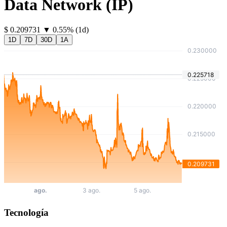
Data Network
(
IP
)
⁦$⁩ 0.209731
▼
0.55
%
(1d)
1D
7D
30D
1A
Tecnología