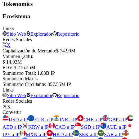
Tokenomics
Ecosistema
Links
Sitio Web
Explorador
Repositorio
Redes Sociales
X
Capitalización de Mercado
:
⁦$⁩ 74.99M
Volumen (24h)
:
⁦$⁩ 14.93M
FDV
:
⁦$⁩ 216.25M
Suministro Total
:
⁦⁩ 1.03B IP
Suministro Máx.
:
-
Suministro Circulante
:
⁦⁩ 357.55M IP
Links
Sitio Web
Explorador
Repositorio
Redes Sociales
X
Convertir
USD a IP
EUR a IP
INR a IP
CHF a IP
GBP a IP
AED a IP
KRW a IP
CAD a IP
SGD a IP
AUD a IP
JPY a IP
MXN a IP
HKD a IP
SEK a IP
SAR a IP