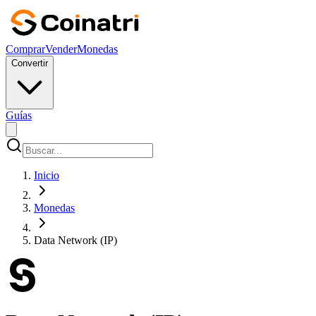
Comprar
Vender
Monedas
Convertir
Guías
Inicio
Monedas
Data Network (IP)