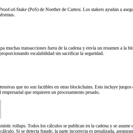
a Proof-of-Stake (PoS) de Noether de Cartesi. Los stakers ayudan a ase
aformas.
a muchas transacciones fuera de la cadena y envía un resumen a la block
roporcionando escalabilidad sin sacrificar la seguridad.
ensivas que no son factibles en otras blockchains. Esto incluye juegos 
vel empresarial que requieren un procesamiento pesado.
ptimistic rollups. Todos los cálculos se publican en la cadena y se asum
álculo. Si se detecta fraude, la parte incorrecta es penalizada, aseguran