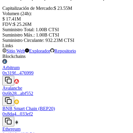
Capitalización de Mercado
:
⁦$⁩ 23.55M
Volumen (24h)
:
⁦$⁩ 17.41M
FDV
:
⁦$⁩ 25.26M
Suministro Total
:
⁦⁩ 1.00B CTSI
Suministro Máx.
:
⁦⁩ 1.00B CTSI
Suministro Circulante
:
⁦⁩ 932.23M CTSI
Links
Sitio Web
Explorador
Repositorio
Blockchains
Arbitrum
0x319f...476999
Avalanche
0x6b28...abf552
BNB Smart Chain (BEP20)
0x8da4...033ef2
Ethereum