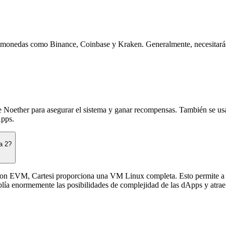
ptomonedas como Binance, Coinbase y Kraken. Generalmente, necesitar
de Noether para asegurar el sistema y ganar recompensas. También se usa
Apps.
a 2?
con EVM, Cartesi proporciona una VM Linux completa. Esto permite a l
mplía enormemente las posibilidades de complejidad de las dApps y atra