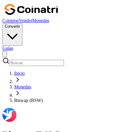
Comprar
Vender
Monedas
Convertir
Guías
Inicio
Monedas
Biswap (BSW)