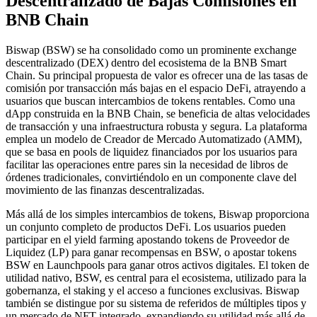
Descentralizado de Bajas Comisiones en
BNB Chain
Biswap (BSW) se ha consolidado como un prominente exchange
descentralizado (DEX) dentro del ecosistema de la BNB Smart
Chain. Su principal propuesta de valor es ofrecer una de las tasas de
comisión por transacción más bajas en el espacio DeFi, atrayendo a
usuarios que buscan intercambios de tokens rentables. Como una
dApp construida en la BNB Chain, se beneficia de altas velocidades
de transacción y una infraestructura robusta y segura. La plataforma
emplea un modelo de Creador de Mercado Automatizado (AMM),
que se basa en pools de liquidez financiados por los usuarios para
facilitar las operaciones entre pares sin la necesidad de libros de
órdenes tradicionales, convirtiéndolo en un componente clave del
movimiento de las finanzas descentralizadas.
Más allá de los simples intercambios de tokens, Biswap proporciona
un conjunto completo de productos DeFi. Los usuarios pueden
participar en el yield farming apostando tokens de Proveedor de
Liquidez (LP) para ganar recompensas en BSW, o apostar tokens
BSW en Launchpools para ganar otros activos digitales. El token de
utilidad nativo, BSW, es central para el ecosistema, utilizado para la
gobernanza, el staking y el acceso a funciones exclusivas. Biswap
también se distingue por su sistema de referidos de múltiples tipos y
un mercado de NFT integrado, expandiendo su utilidad más allá de