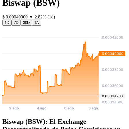
Biswap
(
BSW
)
⁦$⁩ 0.00040000
▼
2.82
%
(1d)
1D
7D
30D
1A
Biswap (BSW): El Exchange