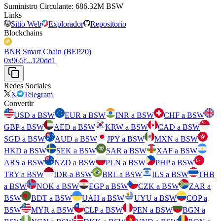
Suministro Circulante
:
⁦⁩ 686.32M BSW
Links
Sitio Web
Explorador
Repositorio
Blockchains
BNB Smart Chain (BEP20)
0x965f...120dd1
Redes Sociales
X
Telegram
Convertir
USD a BSW
EUR a BSW
INR a BSW
CHF a BSW
GBP a BSW
AED a BSW
KRW a BSW
CAD a BSW
SGD a BSW
AUD a BSW
JPY a BSW
MXN a BSW
HKD a BSW
SEK a BSW
SAR a BSW
XAF a BSW
ARS a BSW
NZD a BSW
PLN a BSW
PHP a BSW
TRY a BSW
IDR a BSW
BRL a BSW
ILS a BSW
THB
a BSW
NOK a BSW
EGP a BSW
CZK a BSW
ZAR a
BSW
BDT a BSW
UAH a BSW
UYU a BSW
COP a
BSW
MYR a BSW
CLP a BSW
PEN a BSW
BGN a