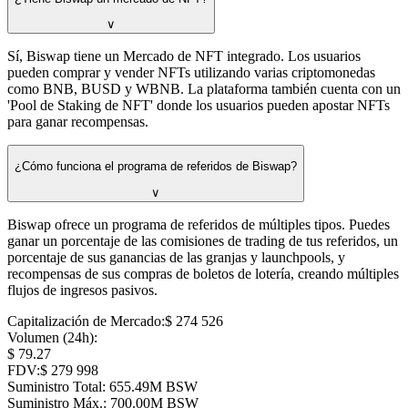
∨
Sí, Biswap tiene un Mercado de NFT integrado. Los usuarios
pueden comprar y vender NFTs utilizando varias criptomonedas
como BNB, BUSD y WBNB. La plataforma también cuenta con un
'Pool de Staking de NFT' donde los usuarios pueden apostar NFTs
para ganar recompensas.
¿Cómo funciona el programa de referidos de Biswap?
∨
Biswap ofrece un programa de referidos de múltiples tipos. Puedes
ganar un porcentaje de las comisiones de trading de tus referidos, un
porcentaje de sus ganancias de las granjas y launchpools, y
recompensas de sus compras de boletos de lotería, creando múltiples
flujos de ingresos pasivos.
Capitalización de Mercado
:
⁦$⁩ 274 526
Volumen (24h)
:
⁦$⁩ 79.27
FDV
:
⁦$⁩ 279 998
Suministro Total
:
⁦⁩ 655.49M BSW
Suministro Máx.
:
⁦⁩ 700.00M BSW