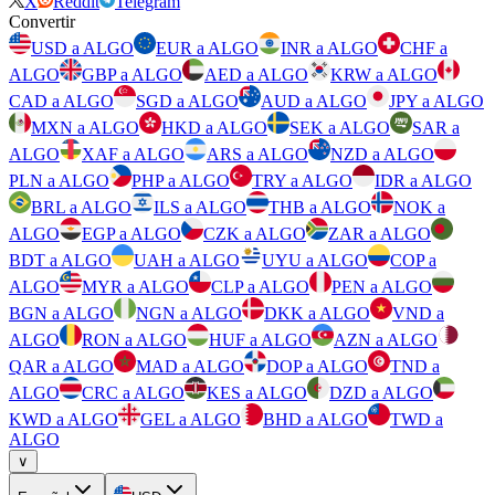
X
Reddit
Telegram
Convertir
USD a ALGO
EUR a ALGO
INR a ALGO
CHF a
ALGO
GBP a ALGO
AED a ALGO
KRW a ALGO
CAD a ALGO
SGD a ALGO
AUD a ALGO
JPY a ALGO
MXN a ALGO
HKD a ALGO
SEK a ALGO
SAR a
ALGO
XAF a ALGO
ARS a ALGO
NZD a ALGO
PLN a ALGO
PHP a ALGO
TRY a ALGO
IDR a ALGO
BRL a ALGO
ILS a ALGO
THB a ALGO
NOK a
ALGO
EGP a ALGO
CZK a ALGO
ZAR a ALGO
BDT a ALGO
UAH a ALGO
UYU a ALGO
COP a
ALGO
MYR a ALGO
CLP a ALGO
PEN a ALGO
BGN a ALGO
NGN a ALGO
DKK a ALGO
VND a
ALGO
RON a ALGO
HUF a ALGO
AZN a ALGO
QAR a ALGO
MAD a ALGO
DOP a ALGO
TND a
ALGO
CRC a ALGO
KES a ALGO
DZD a ALGO
KWD a ALGO
GEL a ALGO
BHD a ALGO
TWD a
ALGO
∨