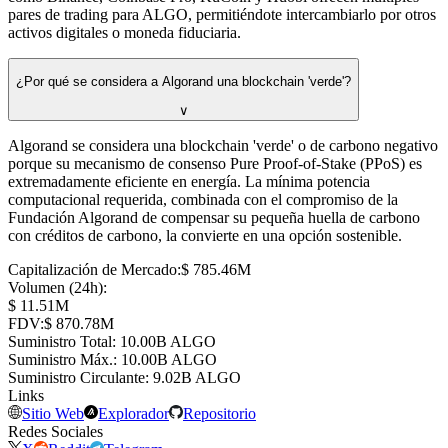
pares de trading para ALGO, permitiéndote intercambiarlo por otros
activos digitales o moneda fiduciaria.
¿Por qué se considera a Algorand una blockchain 'verde'?
∨
Algorand se considera una blockchain 'verde' o de carbono negativo
porque su mecanismo de consenso Pure Proof-of-Stake (PPoS) es
extremadamente eficiente en energía. La mínima potencia
computacional requerida, combinada con el compromiso de la
Fundación Algorand de compensar su pequeña huella de carbono
con créditos de carbono, la convierte en una opción sostenible.
Capitalización de Mercado
:
⁦$⁩ 785.46M
Volumen (24h)
:
⁦$⁩ 11.51M
FDV
:
⁦$⁩ 870.78M
Suministro Total
:
⁦⁩ 10.00B ALGO
Suministro Máx.
:
⁦⁩ 10.00B ALGO
Suministro Circulante
:
⁦⁩ 9.02B ALGO
Links
Sitio Web
Explorador
Repositorio
Redes Sociales