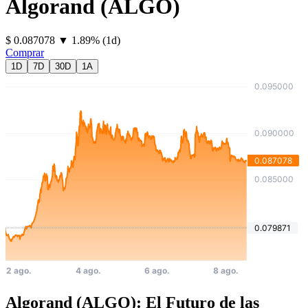
Algorand
(
ALGO
)
⁦$⁩ 0.087078
▼
1.89
%
(1d)
Comprar
1D
7D
30D
1A
Algorand (ALGO): El Futuro de las