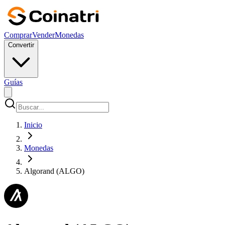
Comprar
Vender
Monedas
Convertir
Guías
Inicio
Monedas
Algorand (ALGO)