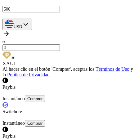
USD
≈
XAUt
Al hacer clic en el botón 'Comprar', aceptas los
Términos de Uso
y
la
Política de Privacidad
.
Paybis
Instantáneo
Comprar
Switchere
Instantáneo
Comprar
Paybis