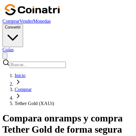
Comprar
Vender
Monedas
Convertir
Guías
Inicio
Comprar
Tether Gold (XAUt)
Compara onramps y compra
Tether Gold de forma segura