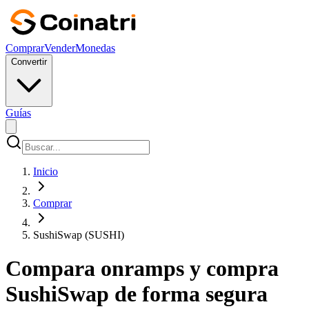
Comprar
Vender
Monedas
Convertir
Guías
Inicio
Comprar
SushiSwap (SUSHI)
Compara onramps y compra
SushiSwap de forma segura