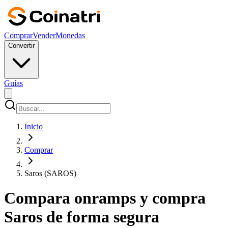
Comprar
Vender
Monedas
Convertir
Guías
Inicio
Comprar
Saros (SAROS)
Compara onramps y compra
Saros de forma segura