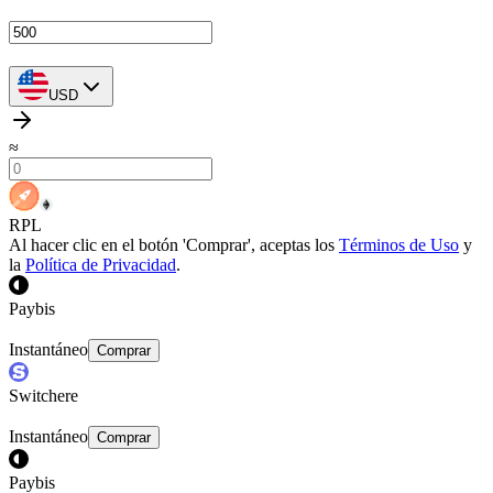
USD
≈
RPL
Al hacer clic en el botón 'Comprar', aceptas los
Términos de Uso
y
la
Política de Privacidad
.
Paybis
Instantáneo
Comprar
Switchere
Instantáneo
Comprar
Paybis