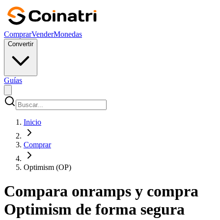
Comprar
Vender
Monedas
Convertir
Guías
Inicio
Comprar
Optimism (OP)
Compara onramps y compra
Optimism de forma segura