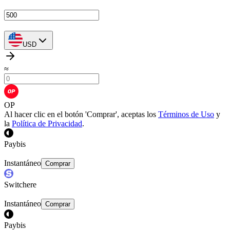
USD
≈
OP
Al hacer clic en el botón 'Comprar', aceptas los
Términos de Uso
y
la
Política de Privacidad
.
Paybis
Instantáneo
Comprar
Switchere
Instantáneo
Comprar
Paybis