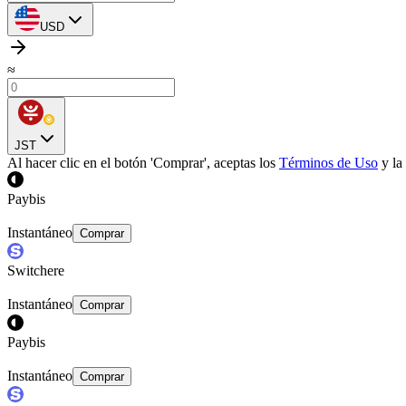
USD
≈
JST
Al hacer clic en el botón 'Comprar', aceptas los
Términos de Uso
y la
Paybis
Instantáneo
Comprar
Switchere
Instantáneo
Comprar
Paybis
Instantáneo
Comprar