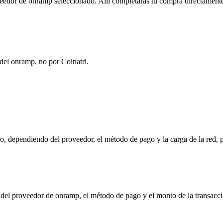
roveedor de onramp seleccionado. Allí completarás tu compra directamente
del onramp, no por Coinatri.
 dependiendo del proveedor, el método de pago y la carga de la red, p
e del proveedor de onramp, el método de pago y el monto de la transa