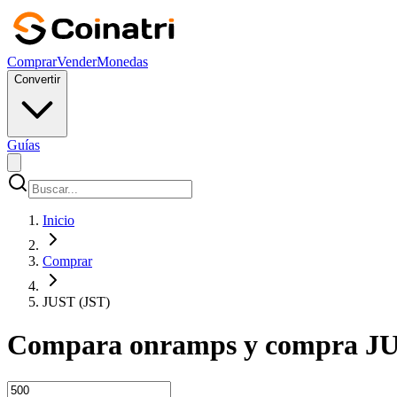
Comprar
Vender
Monedas
Convertir
Guías
Inicio
Comprar
JUST (JST)
Compara onramps y compra JU