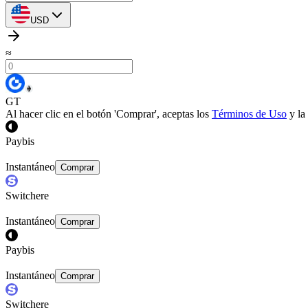
USD
≈
GT
Al hacer clic en el botón 'Comprar', aceptas los
Términos de Uso
y la
Paybis
Instantáneo
Comprar
Switchere
Instantáneo
Comprar
Paybis
Instantáneo
Comprar
Switchere