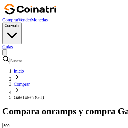
Comprar
Vender
Monedas
Convertir
Guías
Inicio
Comprar
GateToken (GT)
Compara onramps y compra Gat