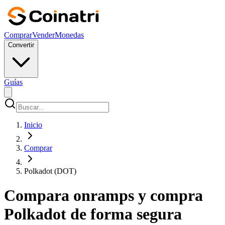
Comprar
Vender
Monedas
Convertir
Guías
Inicio
Comprar
Polkadot (DOT)
Compara onramps y compra
Polkadot de forma segura