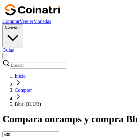
Comprar
Vender
Monedas
Convertir
Guías
Inicio
Comprar
Blur (BLUR)
Compara onramps y compra Blu