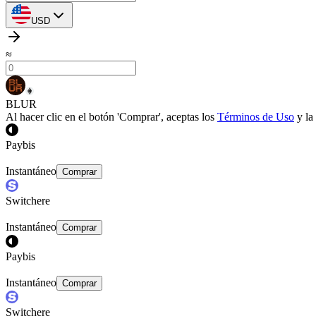
USD
≈
BLUR
Al hacer clic en el botón 'Comprar', aceptas los
Términos de Uso
y la
Paybis
Instantáneo
Comprar
Switchere
Instantáneo
Comprar
Paybis
Instantáneo
Comprar
Switchere