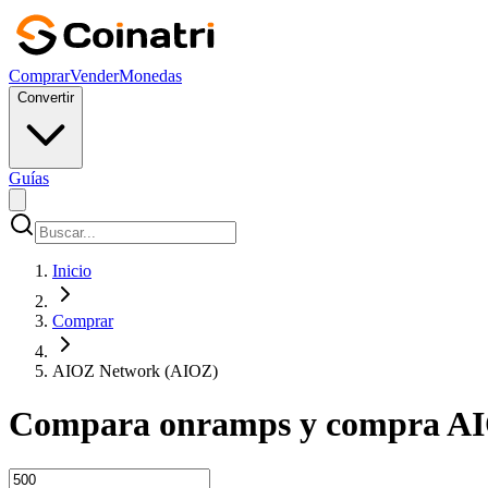
Comprar
Vender
Monedas
Convertir
Guías
Inicio
Comprar
AIOZ Network (AIOZ)
Compara onramps y compra AI