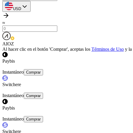
USD
≈
AIOZ
Al hacer clic en el botón 'Comprar', aceptas los
Términos de Uso
y la
Paybis
Instantáneo
Comprar
Switchere
Instantáneo
Comprar
Paybis
Instantáneo
Comprar
Switchere