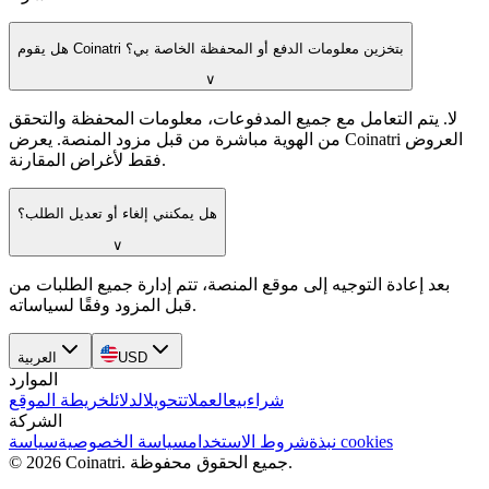
هل يقوم Coinatri بتخزين معلومات الدفع أو المحفظة الخاصة بي؟
∨
لا. يتم التعامل مع جميع المدفوعات، معلومات المحفظة والتحقق
من الهوية مباشرة من قبل مزود المنصة. يعرض Coinatri العروض
فقط لأغراض المقارنة.
هل يمكنني إلغاء أو تعديل الطلب؟
∨
بعد إعادة التوجيه إلى موقع المنصة، تتم إدارة جميع الطلبات من
قبل المزود وفقًا لسياساته.
USD
العربية
الموارد
شراء
بيع
العملات
تحويل
الدلائل
خريطة الموقع
الشركة
سياسة cookies
نبذة
شروط الاستخدام
سياسة الخصوصية
جميع الحقوق محفوظة.
.
Coinatri
2026
©