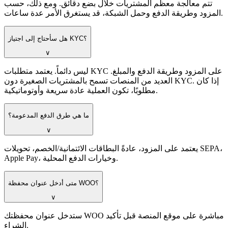
تتم معالجة معظم المشتريات خلال بضع دقائق. ومع ذلك، حسب
المزود وطريقة الدفع وحمل الشبكة، قد يستغرق الأمر عدة ساعات.
هل سأحتاج إلى اجتياز KYC؟
∨
ليس دائماً. يعتمد متطلبات KYC على المزود وطريقة الدفع والمبلغ.
العديد من المنصات تسمح بالمشتريات الصغيرة دون KYC. إذا كان
مطلوبًا، تكون العملية عادة سريعة وأوتوماتيكية.
ما هي طرق الدفع المدعومة؟
∨
يعتمد على المزود، عادةً البطاقات الائتمانية/الخصم، تحويلات SEPA،
Apple Pay، وخيارات الدفع المحلية.
متى أدخل عنوان محفظة WOO؟
∨
ستدخل عنوان محفظتك WOO مباشرة على موقع المنصة قبل تأكيد
الشراء.