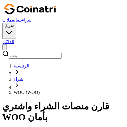
شراء
بيع
العملات
تحويل
الدلائل
الرئيسية
شراء
WOO (WOO)
قارن منصات الشراء واشتري
WOO بأمان