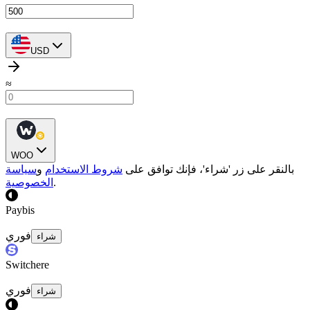
USD
≈
WOO
بالنقر على زر 'شراء'، فإنك توافق على
شروط الاستخدام
و
سياسة
.
الخصوصية
Paybis
فوري
شراء
Switchere
فوري
شراء