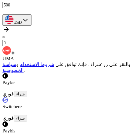
USD
≈
UMA
بالنقر على زر 'شراء'، فإنك توافق على
شروط الاستخدام
و
سياسة
.
الخصوصية
Paybis
فوري
شراء
Switchere
فوري
شراء
Paybis