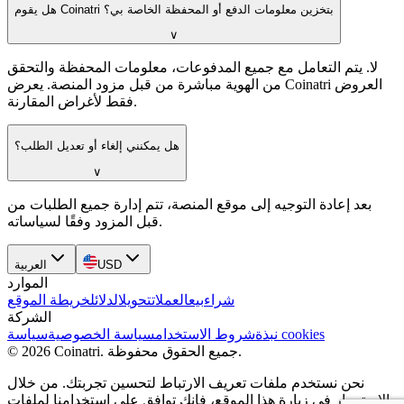
هل يقوم Coinatri بتخزين معلومات الدفع أو المحفظة الخاصة بي؟
∨
لا. يتم التعامل مع جميع المدفوعات، معلومات المحفظة والتحقق
من الهوية مباشرة من قبل مزود المنصة. يعرض Coinatri العروض
فقط لأغراض المقارنة.
هل يمكنني إلغاء أو تعديل الطلب؟
∨
بعد إعادة التوجيه إلى موقع المنصة، تتم إدارة جميع الطلبات من
قبل المزود وفقًا لسياساته.
USD
العربية
الموارد
شراء
بيع
العملات
تحويل
الدلائل
خريطة الموقع
الشركة
سياسة cookies
نبذة
شروط الاستخدام
سياسة الخصوصية
جميع الحقوق محفوظة.
.
Coinatri
2026
©
نحن نستخدم ملفات تعريف الارتباط لتحسين تجربتك. من خلال
الاستمرار في زيارة هذا الموقع، فإنك توافق على استخدامنا لملفات