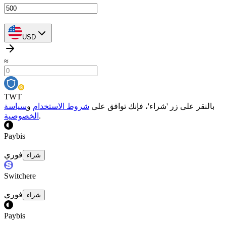
USD
≈
TWT
بالنقر على زر 'شراء'، فإنك توافق على
شروط الاستخدام
و
سياسة
.
الخصوصية
Paybis
فوري
شراء
Switchere
فوري
شراء
Paybis