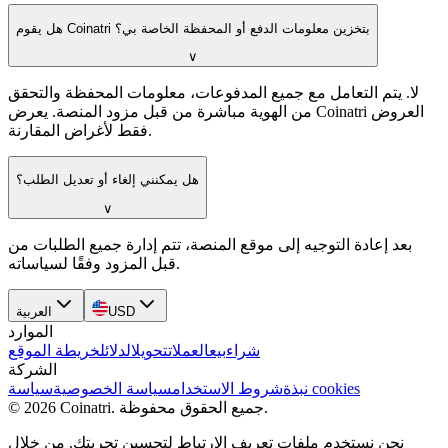
هل يقوم Coinatri بتخزين معلومات الدفع أو المحفظة الخاصة بي؟
∨
لا. يتم التعامل مع جميع المدفوعات، معلومات المحفظة والتحقق
من الهوية مباشرة من قبل مزود المنصة. يعرض Coinatri العروض
فقط لأغراض المقارنة.
هل يمكنني إلغاء أو تعديل الطلب؟
∨
بعد إعادة التوجيه إلى موقع المنصة، تتم إدارة جميع الطلبات من
قبل المزود وفقًا لسياساته.
USD
العربية
الموارد
شراء
بيع
العملات
تحويل
الدلائل
خريطة الموقع
الشركة
سياسة cookies
نبذة
شروط الاستخدام
سياسة الخصوصية
جميع الحقوق محفوظة.
.
Coinatri
2026
©
نحن نستخدم ملفات تعريف الارتباط لتحسين تجربتك. من خلال