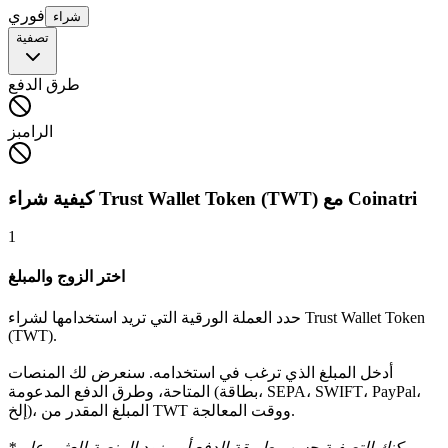
فوري
شراء
تصفية
طرق الدفع
الرامبز
كيفية شراء Trust Wallet Token (TWT) مع Coinatri
1
اختر الزوج والمبلغ
حدد العملة الورقية التي تريد استخدامها لشراء Trust Wallet Token
(TWT).
أدخل المبلغ الذي ترغب في استخدامه. سنعرض لك المنصات
المتاحة، وطرق الدفع المدعومة (بطاقة، SEPA، SWIFT، PayPal،
إلخ)، المبلغ المقدر من TWT ووقت المعالجة.
*يمكنك التصفية حسب طريقة الدفع أو مزود المنصة للعثور على