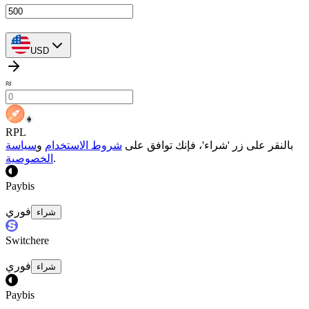
USD
≈
RPL
بالنقر على زر 'شراء'، فإنك توافق على
شروط الاستخدام
و
سياسة
.
الخصوصية
Paybis
فوري
شراء
Switchere
فوري
شراء
Paybis