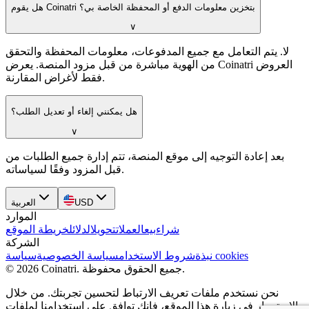
هل يقوم Coinatri بتخزين معلومات الدفع أو المحفظة الخاصة بي؟
∨
لا. يتم التعامل مع جميع المدفوعات، معلومات المحفظة والتحقق
من الهوية مباشرة من قبل مزود المنصة. يعرض Coinatri العروض
فقط لأغراض المقارنة.
هل يمكنني إلغاء أو تعديل الطلب؟
∨
بعد إعادة التوجيه إلى موقع المنصة، تتم إدارة جميع الطلبات من
قبل المزود وفقًا لسياساته.
USD
العربية
الموارد
شراء
بيع
العملات
تحويل
الدلائل
خريطة الموقع
الشركة
سياسة cookies
نبذة
شروط الاستخدام
سياسة الخصوصية
جميع الحقوق محفوظة.
.
Coinatri
2026
©
نحن نستخدم ملفات تعريف الارتباط لتحسين تجربتك. من خلال
الاستمرار في زيارة هذا الموقع، فإنك توافق على استخدامنا لملفات