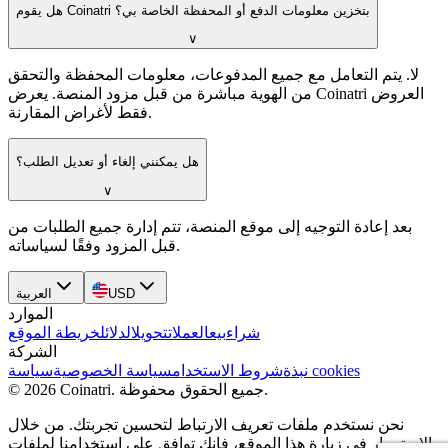
هل يقوم Coinatri بتخزين معلومات الدفع أو المحفظة الخاصة بي؟
∨
لا. يتم التعامل مع جميع المدفوعات، معلومات المحفظة والتحقق
من الهوية مباشرة من قبل مزود المنصة. يعرض Coinatri العروض
فقط لأغراض المقارنة.
هل يمكنني إلغاء أو تعديل الطلب؟
∨
بعد إعادة التوجيه إلى موقع المنصة، تتم إدارة جميع الطلبات من
قبل المزود وفقًا لسياساته.
USD
العربية
الموارد
شراء
بيع
العملات
تحويل
الدلائل
خريطة الموقع
الشركة
سياسة cookies
نبذة
شروط الاستخدام
سياسة الخصوصية
جميع الحقوق محفوظة.
.
Coinatri
2026
©
نحن نستخدم ملفات تعريف الارتباط لتحسين تجربتك. من خلال
الاستمرار في زيارة هذا الموقع، فإنك توافق على استخدامنا لملفات