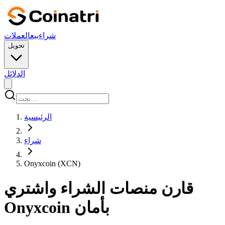
شراء
بيع
العملات
تحويل
الدلائل
الرئيسية
شراء
Onyxcoin (XCN)
قارن منصات الشراء واشتري
Onyxcoin بأمان