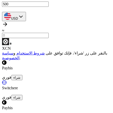
USD
≈
XCN
بالنقر على زر 'شراء'، فإنك توافق على
شروط الاستخدام
و
سياسة
.
الخصوصية
Paybis
فوري
شراء
Switchere
فوري
شراء
Paybis