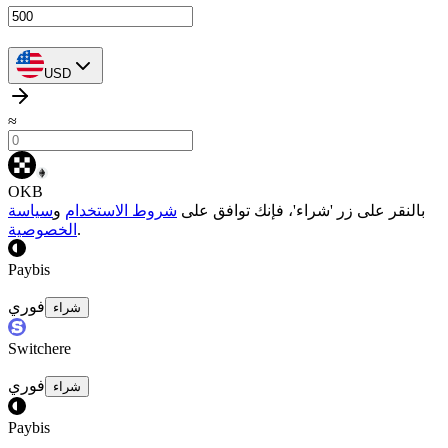
USD
≈
OKB
بالنقر على زر 'شراء'، فإنك توافق على
شروط الاستخدام
و
سياسة
.
الخصوصية
Paybis
فوري
شراء
Switchere
فوري
شراء
Paybis