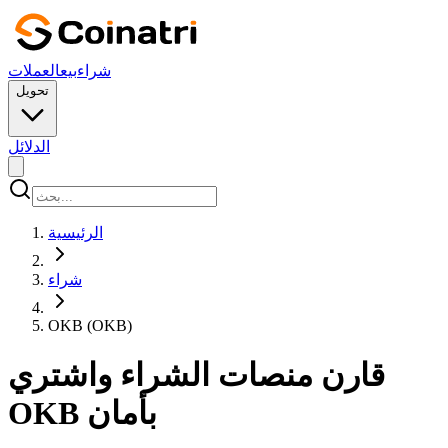
شراء
بيع
العملات
تحويل
الدلائل
الرئيسية
شراء
OKB (OKB)
قارن منصات الشراء واشتري
OKB بأمان