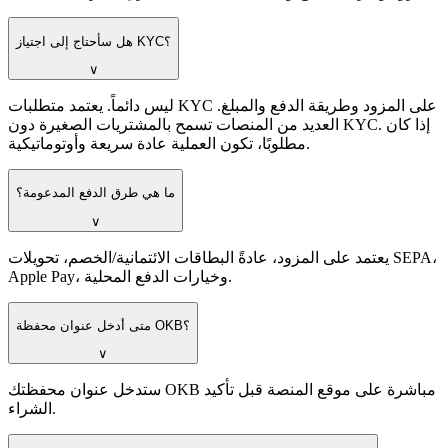
هل سأحتاج إلى اجتياز KYC؟
∨
ليس دائماً. يعتمد متطلبات KYC على المزود وطريقة الدفع والمبلغ.
العديد من المنصات تسمح بالمشتريات الصغيرة دون KYC. إذا كان
مطلوبًا، تكون العملية عادة سريعة وأوتوماتيكية.
ما هي طرق الدفع المدعومة؟
∨
يعتمد على المزود، عادةً البطاقات الائتمانية/الخصم، تحويلات SEPA،
Apple Pay، وخيارات الدفع المحلية.
متى أدخل عنوان محفظة OKB؟
∨
ستدخل عنوان محفظتك OKB مباشرة على موقع المنصة قبل تأكيد
الشراء.