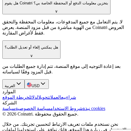
هل يقوم Coinatri بتخزين معلومات الدفع أو المحفظة الخاصة بي؟
∨
لا. يتم التعامل مع جميع المدفوعات، معلومات المحفظة والتحقق
من الهوية مباشرة من قبل مزود المنصة. يعرض Coinatri العروض
فقط لأغراض المقارنة.
هل يمكنني إلغاء أو تعديل الطلب؟
∨
بعد إعادة التوجيه إلى موقع المنصة، تتم إدارة جميع الطلبات من
قبل المزود وفقًا لسياساته.
USD
العربية
الموارد
شراء
بيع
العملات
تحويل
الدلائل
خريطة الموقع
الشركة
سياسة cookies
نبذة
شروط الاستخدام
سياسة الخصوصية
جميع الحقوق محفوظة.
.
Coinatri
2026
©
نحن نستخدم ملفات تعريف الارتباط لتحسين تجربتك. من خلال
الاستمرار في زيارة هذا الموقع، فإنك توافق على استخدامنا لملفات