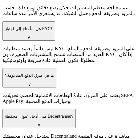
تتم معالجة معظم المشتريات خلال بضع دقائق. ومع ذلك، حسب
المزود وطريقة الدفع وحمل الشبكة، قد يستغرق الأمر عدة ساعات.
هل سأحتاج إلى اجتياز KYC؟
∨
ليس دائماً. يعتمد متطلبات KYC على المزود وطريقة الدفع والمبلغ.
العديد من المنصات تسمح بالمشتريات الصغيرة دون KYC. إذا كان
مطلوبًا، تكون العملية عادة سريعة وأوتوماتيكية.
ما هي طرق الدفع المدعومة؟
∨
يعتمد على المزود، عادةً البطاقات الائتمانية/الخصم، تحويلات SEPA،
Apple Pay، وخيارات الدفع المحلية.
متى أدخل عنوان محفظة Decentraland؟
∨
ستدخل عنوان محفظتك Decentraland مباشرة على موقع المنصة