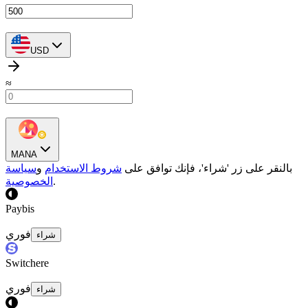
USD
≈
MANA
بالنقر على زر 'شراء'، فإنك توافق على
شروط الاستخدام
و
سياسة
.
الخصوصية
Paybis
فوري
شراء
Switchere
فوري
شراء