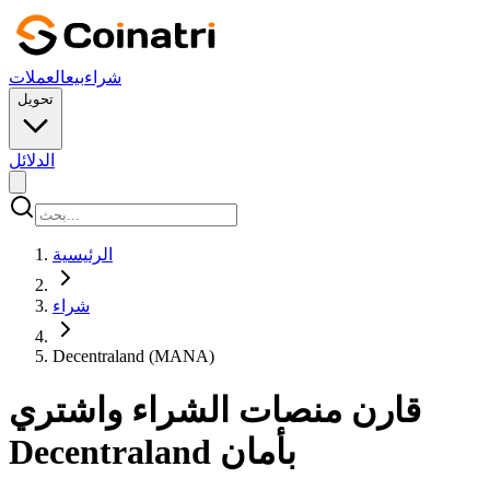
شراء
بيع
العملات
تحويل
الدلائل
الرئيسية
شراء
Decentraland (MANA)
قارن منصات الشراء واشتري
Decentraland بأمان