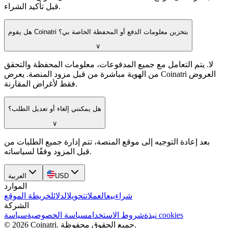
قبل تأكيد الشراء.
هل يقوم Coinatri بتخزين معلومات الدفع أو المحفظة الخاصة بي؟
∨
لا. يتم التعامل مع جميع المدفوعات، معلومات المحفظة والتحقق
من الهوية مباشرة من قبل مزود المنصة. يعرض Coinatri العروض
فقط لأغراض المقارنة.
هل يمكنني إلغاء أو تعديل الطلب؟
∨
بعد إعادة التوجيه إلى موقع المنصة، تتم إدارة جميع الطلبات من
قبل المزود وفقًا لسياساته.
USD
العربية
الموارد
شراء
بيع
العملات
تحويل
الدلائل
خريطة الموقع
الشركة
سياسة cookies
نبذة
شروط الاستخدام
سياسة الخصوصية
جميع الحقوق محفوظة.
.
Coinatri
2026
©