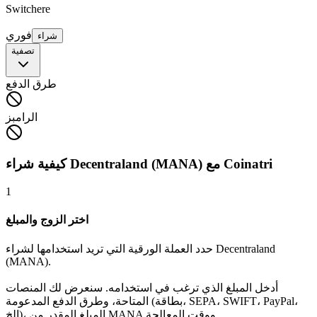
Switchere
فوري
شراء
تصفية
طرق الدفع
الرامبز
كيفية شراء Decentraland (MANA) مع Coinatri
1
اختر الزوج والمبلغ
حدد العملة الورقية التي تريد استخدامها لشراء Decentraland
(MANA).
أدخل المبلغ الذي ترغب في استخدامه. سنعرض لك المنصات
المتاحة، وطرق الدفع المدعومة (بطاقة، SEPA، SWIFT، PayPal،
إلخ)، المبلغ المقدر من MANA ووقت المعالجة.