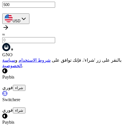
USD
≈
GNO
بالنقر على زر 'شراء'، فإنك توافق على
شروط الاستخدام
و
سياسة
.
الخصوصية
Paybis
فوري
شراء
Switchere
فوري
شراء
Paybis