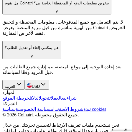
هل يقوم Coinatri بتخزين معلومات الدفع أو المحفظة الخاصة بي؟
∨
لا. يتم التعامل مع جميع المدفوعات، معلومات المحفظة والتحقق
من الهوية مباشرة من قبل مزود المنصة. يعرض Coinatri العروض
فقط لأغراض المقارنة.
هل يمكنني إلغاء أو تعديل الطلب؟
∨
بعد إعادة التوجيه إلى موقع المنصة، تتم إدارة جميع الطلبات من
قبل المزود وفقًا لسياساته.
USD
العربية
الموارد
شراء
بيع
العملات
تحويل
الدلائل
خريطة الموقع
الشركة
سياسة cookies
نبذة
شروط الاستخدام
سياسة الخصوصية
جميع الحقوق محفوظة.
.
Coinatri
2026
©
نحن نستخدم ملفات تعريف الارتباط لتحسين تجربتك. من خلال
الاستمرار في زيارة هذا الموقع، فإنك توافق على استخدامنا لملفات