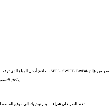
*يمكنك التصفية حسب طريقة الدفع أو مزود المنصة للعثور على الخيار الأنسب لك.
، سيتم توجيهك إلى موقع المنصة المختارة. هناك ستكمل عملية الشراء مباشرة مع المزود. قد تحتاج إلى:
عند النقر على
شراء