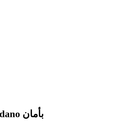
قارن منصات الشراء واشتري Cardano بأمان