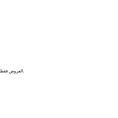
لا. يتم التعامل مع جميع المدفوعات، معلومات المحفظة والتحقق من الهوية مباشرة من قبل مزود المنصة. يعرض Coinatri العروض فقط لأغراض المقارنة.