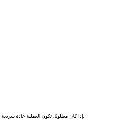
ليس دائماً. يعتمد متطلبات KYC على المزود وطريقة الدفع والمبلغ. العديد من المنصات تسمح بالمشتريات الصغيرة دون KYC. إذا كان مطلوبًا، تكون العملية عادة سريعة وأوتوماتيكية.