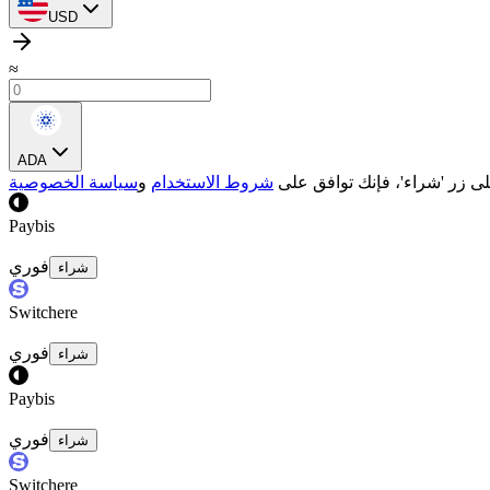
USD
≈
ADA
لى زر 'شراء'، فإنك توافق على
شروط الاستخدام
و
سياسة الخصوصية
Paybis
فوري
شراء
Switchere
فوري
شراء
Paybis
فوري
شراء
Switchere