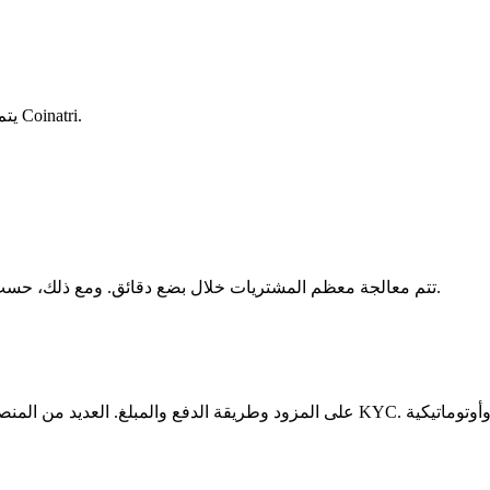
يتم التعامل مع كامل عملية الدفع والتسليم من قبل مزود المنصة وليس Coinatri.
تتم معالجة معظم المشتريات خلال بضع دقائق. ومع ذلك، حسب المزود وطريقة الدفع وحمل الشبكة، قد يستغرق الأمر عدة ساعات.