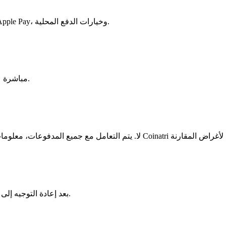
يعتمد على المزود، عادةً البطاقات الائتمانية/الخصم، تحويلات SEPA، Apple Pay، وخيارات الدفع المحلية.
ستدخل عنوان محفظتك Cardano مباشرة على موقع المنصة قبل تأكيد الشراء.
بعد إعادة التوجيه إلى موقع المنصة، تتم إدارة جميع الطلبات من قبل المزود وفقًا لسياساته.