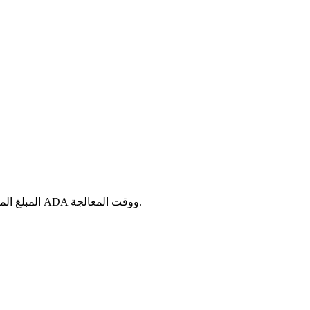
أدخل المبلغ الذي ترغب في استخدامه. سنعرض لك المنصات المتاحة، وطرق الدفع المدعومة (بطاقة، SEPA، SWIFT، PayPal، إلخ)، المبلغ المقدر من ADA ووقت المعالجة.