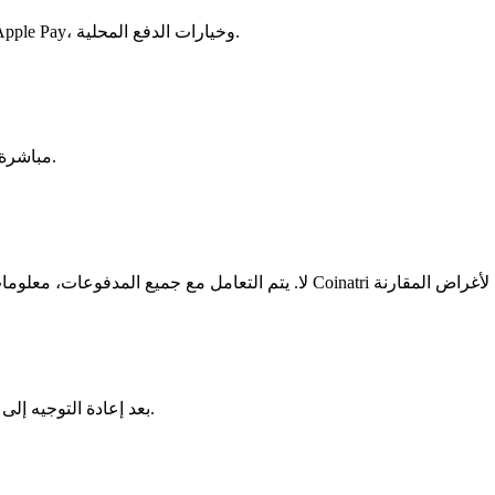
يعتمد على المزود، عادةً البطاقات الائتمانية/الخصم، تحويلات SEPA، Apple Pay، وخيارات الدفع المحلية.
ستدخل عنوان محفظتك Audius مباشرة على موقع المنصة قبل تأكيد الشراء.
بعد إعادة التوجيه إلى موقع المنصة، تتم إدارة جميع الطلبات من قبل المزود وفقًا لسياساته.