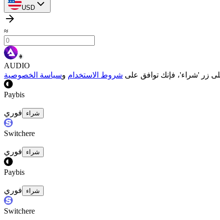
USD
≈
AUDIO
لى زر 'شراء'، فإنك توافق على
شروط الاستخدام
و
سياسة الخصوصية
Paybis
فوري
شراء
Switchere
فوري
شراء
Paybis
فوري
شراء
Switchere