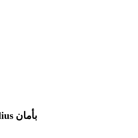
قارن منصات الشراء واشتري Audius بأمان