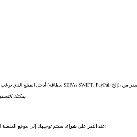
*يمكنك التصفية حسب طريقة الدفع أو مزود المنصة للعثور على الخيار الأنسب لك.
، سيتم توجيهك إلى موقع المنصة المختارة. هناك ستكمل عملية الشراء مباشرة مع المزود. قد تحتاج إلى:
عند النقر على
شراء