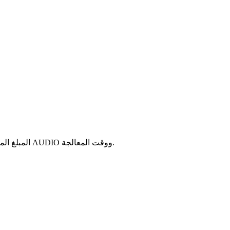
أدخل المبلغ الذي ترغب في استخدامه. سنعرض لك المنصات المتاحة، وطرق الدفع المدعومة (بطاقة، SEPA، SWIFT، PayPal، إلخ)، المبلغ المقدر من AUDIO ووقت المعالجة.