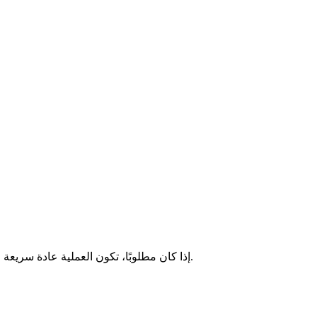
ليس دائماً. يعتمد متطلبات KYC على المزود وطريقة الدفع والمبلغ. العديد من المنصات تسمح بالمشتريات الصغيرة دون KYC. إذا كان مطلوبًا، تكون العملية عادة سريعة وأوتوماتيكية.