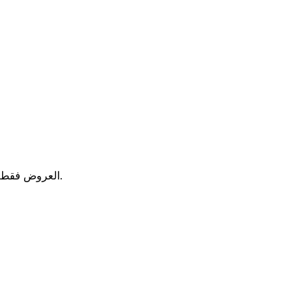
لا. يتم التعامل مع جميع المدفوعات، معلومات المحفظة والتحقق من الهوية مباشرة من قبل مزود المنصة. يعرض Coinatri العروض فقط لأغراض المقارنة.