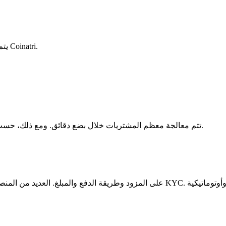
يتم التعامل مع كامل عملية الدفع والتسليم من قبل مزود المنصة وليس Coinatri.
تتم معالجة معظم المشتريات خلال بضع دقائق. ومع ذلك، حسب المزود وطريقة الدفع وحمل الشبكة، قد يستغرق الأمر عدة ساعات.