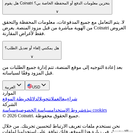
هل يقوم Coinatri بتخزين معلومات الدفع أو المحفظة الخاصة بي؟
∨
لا. يتم التعامل مع جميع المدفوعات، معلومات المحفظة والتحقق
من الهوية مباشرة من قبل مزود المنصة. يعرض Coinatri العروض
فقط لأغراض المقارنة.
هل يمكنني إلغاء أو تعديل الطلب؟
∨
بعد إعادة التوجيه إلى موقع المنصة، تتم إدارة جميع الطلبات من
قبل المزود وفقًا لسياساته.
USD
العربية
الموارد
شراء
بيع
العملات
تحويل
الدلائل
خريطة الموقع
الشركة
سياسة cookies
نبذة
شروط الاستخدام
سياسة الخصوصية
جميع الحقوق محفوظة.
.
Coinatri
2026
©
نحن نستخدم ملفات تعريف الارتباط لتحسين تجربتك. من خلال
الاستمرار في زيارة هذا الموقع، فإنك توافق على استخدامنا لملفات