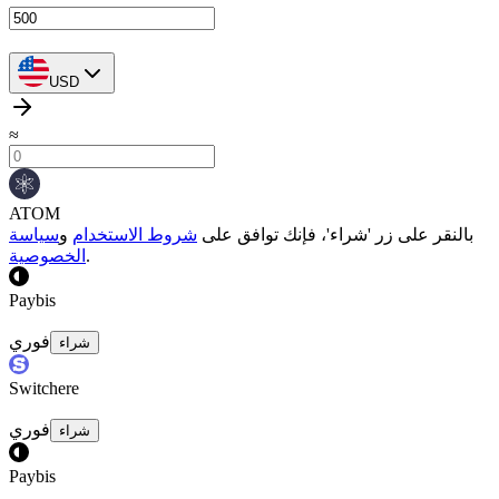
USD
≈
ATOM
بالنقر على زر 'شراء'، فإنك توافق على
شروط الاستخدام
و
سياسة
.
الخصوصية
Paybis
فوري
شراء
Switchere
فوري
شراء
Paybis