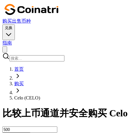
购买
出售
币种
兑换
指南
首页
购买
Celo (CELO)
比较上币通道并安全购买 Celo